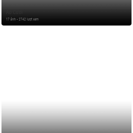
Áo Cưới
17 ảnh • 2742 lượt xem