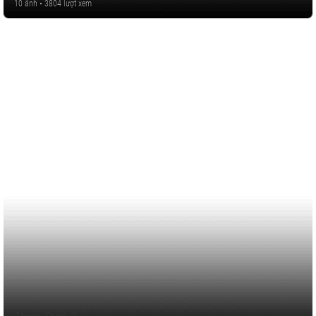
10 ảnh • 3804 lượt xem