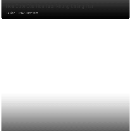
Hoa Cưới Của Hoa Tươi Những Chàng Trai
14 ảnh • 3945 lượt xem