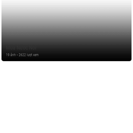
Mùa Nước Nổi
19 ảnh • 2622 lượt xem