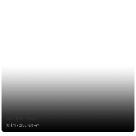
Ban Mê Thuột
30 ảnh • 2853 lượt xem