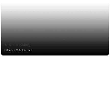
Đ & T Wedding
30 ảnh • 2682 lượt xem