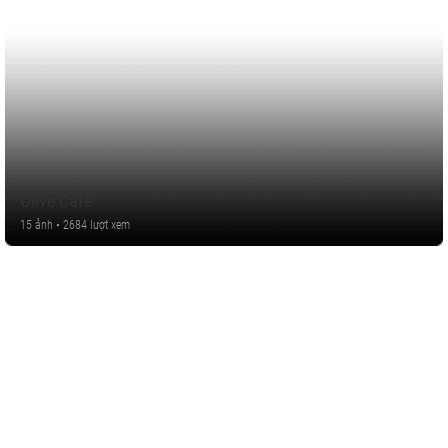
Olive Cafe
15 ảnh • 2684 lượt xem