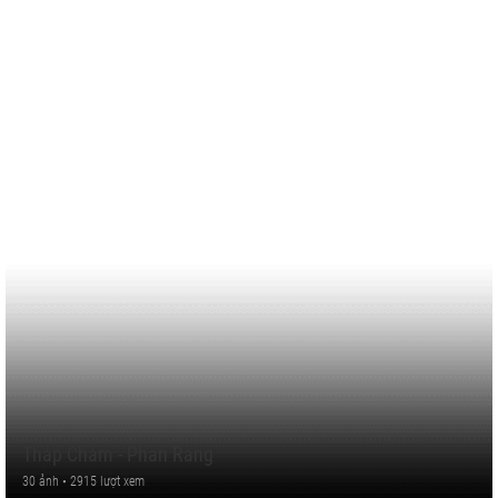
Tháp Chàm - Phan Rang
30 ảnh • 2915 lượt xem