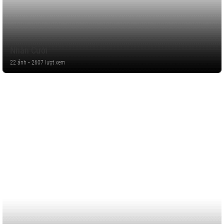
Nhẫn Cưới
22 ảnh • 2607 lượt xem