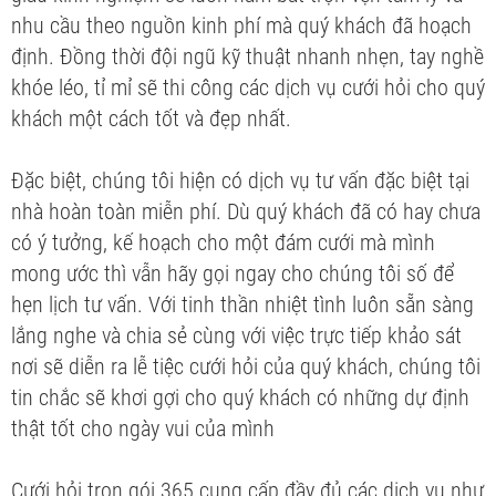
nhu cầu theo nguồn kinh phí mà quý khách đã hoạch
định. Đồng thời đội ngũ kỹ thuật nhanh nhẹn, tay nghề
khóe léo, tỉ mỉ sẽ thi công các dịch vụ cưới hỏi cho quý
khách một cách tốt và đẹp nhất.
Đặc biệt, chúng tôi hiện có dịch vụ tư vấn đặc biệt tại
nhà hoàn toàn miễn phí. Dù quý khách đã có hay chưa
có ý tưởng, kế hoạch cho một đám cưới mà mình
mong ước thì vẫn hãy gọi ngay cho chúng tôi số để
hẹn lịch tư vấn. Với tinh thần nhiệt tình luôn sẵn sàng
lắng nghe và chia sẻ cùng với việc trực tiếp khảo sát
nơi sẽ diễn ra lễ tiệc cưới hỏi của quý khách, chúng tôi
tin chắc sẽ khơi gợi cho quý khách có những dự định
thật tốt cho ngày vui của mình
Cưới hỏi trọn gói 365 cung cấp đầy đủ các dịch vụ như