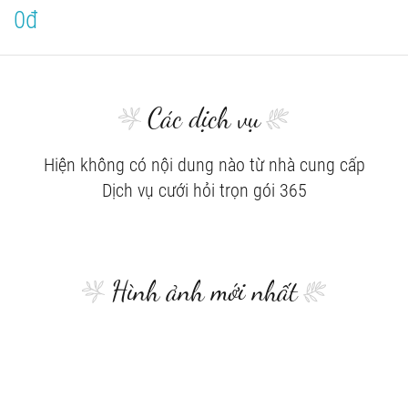
0đ
Các dịch vụ
Hiện không có nội dung nào từ nhà cung cấp
Dịch vụ cưới hỏi trọn gói 365
Hình ảnh mới nhất