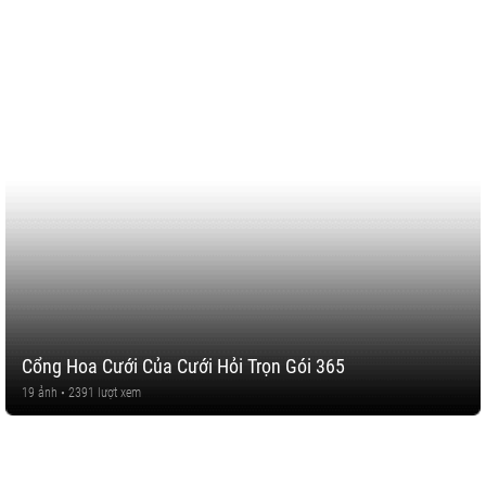
Cổng Hoa Cưới Của Cưới Hỏi Trọn Gói 365
19 ảnh • 2391 lượt xem