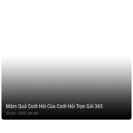
Mâm Quả Cưới Hỏi Của Cưới Hỏi Trọn Gói 365
20 ảnh • 2205 lượt xem