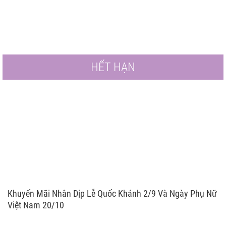
HẾT HẠN
Khuyến Mãi Nhân Dịp Lễ Quốc Khánh 2/9 Và Ngày Phụ Nữ
Việt Nam 20/10