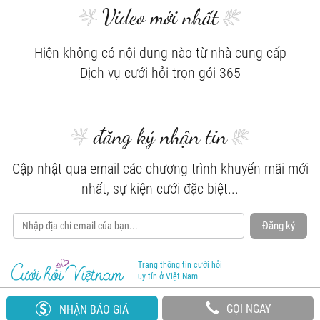
Video mới nhất
Hiện không có nội dung nào từ nhà cung cấp
Dịch vụ cưới hỏi trọn gói 365
đăng ký nhận tin
Cập nhật qua email các chương trình khuyến mãi mới
nhất, sự kiện cưới đặc biệt...
Đăng ký
Trang thông tin cưới hỏi
uy tín ở Việt Nam
GỌI NGAY
NHẬN BÁO GIÁ