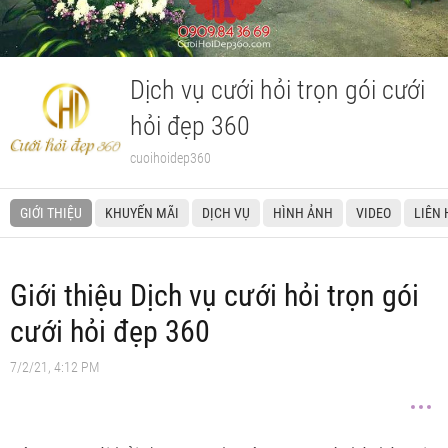
Dịch vụ cưới hỏi trọn gói cưới
hỏi đẹp 360
cuoihoidep360
GIỚI THIỆU
KHUYẾN MÃI
DỊCH VỤ
HÌNH ẢNH
VIDEO
LIÊN 
Giới thiệu Dịch vụ cưới hỏi trọn gói
cưới hỏi đẹp 360
7/2/21, 4:12 PM