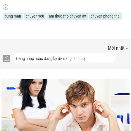
sung man
chuyen yeu
am thuc cho chuyen ay
chuyen phong the
Mới nhất