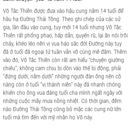
Võ Tắc Thiên được đưa vào hậu cung năm 14 tuổi để
hầu hạ Đường Thái Tông. Theo ghi chép của các sử
gia, lần đầu vào cung, tuy mới 14 tuổi nhưng Võ Tắc
Thiên rất phổng phao, hấp dẫn, quyến rũ, lại ăn nói trôi
chảy, khéo léo nên vị vua háo sắc đời Đường này tuy
đã ở tuổi đã ngoại tứ tuần vẫn vô cùng mê đắm. Thêm
vào đó, Võ Tắc Thiên còn rất am hiểu “chuyện giường
chiếu”, không cam chịu bị dồn vào thế bị động, phải
“đứng dưới, nằm dưới” những người đàn ông nên cô
nàng còn ở tuổi “vị thành niên” này đã nhanh chóng
khiến cho ông vua đáng tuổi cha mình ngất ngây với
những cuộc mây mưa nồng nhiệt. Có thời gian, đêm
nào Đường Thái Tông cũng bỏ mặc các cung nữ lớn
tuổi mà tìm đến với mỹ nhân họ Võ này.