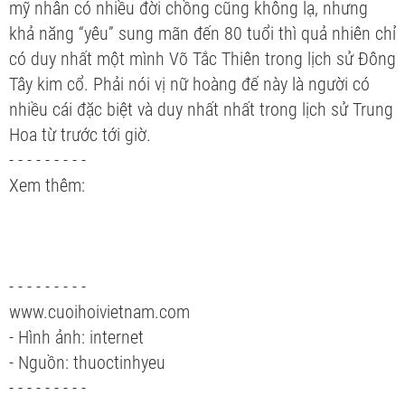
mỹ nhân có nhiều đời chồng cũng không lạ, nhưng
khả năng “yêu” sung mãn đến 80 tuổi thì quả nhiên chỉ
có duy nhất một mình Võ Tắc Thiên trong lịch sử Đông
Tây kim cổ. Phải nói vị nữ hoàng đế này là người có
nhiều cái đặc biệt và duy nhất nhất trong lịch sử Trung
Hoa từ trước tới giờ.
- - - - - - - - -
Xem thêm:
- - - - - - - - -
www.cuoihoivietnam.com
- Hình ảnh: internet
- Nguồn: thuoctinhyeu
- - - - - - - - -