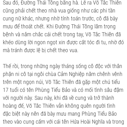
Sau đó, Đường Thái Tông băng hà. Lẽ ra Võ Tắc Thiên
cũng phải chết theo nhà vua giống như các phi tần
cung nữ khác, nhưng nhờ tính toán trước, cô đã bày
mưu để thoát chết. Khi Đường Thái Tông lâm trọng
bệnh và nắm chắc cái chết trong tay, Võ Tắc Thiên đã
khéo dùng lời ngon ngọt xin được cắt tóc đi tu, nhờ đó
mà tránh được lệ bị chết theo vua.
Thế rồi, trong những ngày tháng sống cô độc với thân
phận ni cô tại ngôi chùa Cảm Nghiệp nằm chênh vênh
trên một ngọn núi, Võ Tắc Thiên đã gặp một chú tiểu
17 tuổi có tên Phùng Tiểu Bảo và có mối tình sâu đậm
với người này. Sau này, khi đã về cung và trở thành
hoàng đế, Võ Tắc Thiên vẫn không quên người tình
đặc biệt này nên đã bày mưu mang Phùng Tiểu Bảo
theo vào cung cấm với cái tên Hứa Hoài Nghĩa và trong