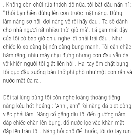
. Không còn chửi rủa thách đố nữa, tôi bắt đầu năn nỉ :
"Thôi bạn hiền đừng lên cơn trước mặt nàng. Đừng
làm nàng sợ hãi, đợi nàng về rồi hãy đau . Ta sẽ dành
cho nhà ngươi rất nhiều thời giờ mà". Lá gan mất dậy
của tôi có bao giờ chịu nghe lời phải trái đâu . Như
chiếc lò xo càng bị nén càng bung mạnh. Tôi cắn chặc
hàm răng, nhíu mày chịu đựng nhưng cơn đau vẫn òa
vỡ khiến người tôi giật liên hồi . Hai tay ôm chặt bụng
tôi gục đầu xuống bàn thở phì phò như một con rắn và
nước mắt ứa ra .
Đôi tai lùng bùng tôi còn nghe loáng thoáng tiếng
nàng kêu hốt hoảng : "Anh , anh" rồi nàng đã biết công
việc phải làm. Nàng cố gắng dìu tôi đến giường nằm,
đắp chiếc chăn lên bụng, đổ nước lọc vào khăn mặt
đắp lên trán tôi . Nàng hỏi chổ để thuốc, tôi dơ tay run