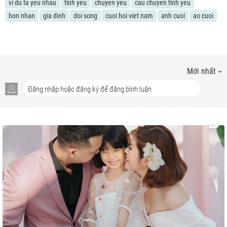
vi du ta yeu nhau
tinh yeu
chuyen yeu
cau chuyen tinh yeu
hon nhan
gia dinh
doi song
cuoi hoi viet nam
anh cuoi
ao cuoi
Mới nhất