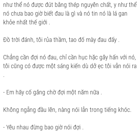
như thể nó được đút bằng thép nguyên chất, y như thể
nó chưa bao giờ biết đau là gì và nó tin nó là lá gan
khỏe nhất thế giới .
Đồ trời đánh, tôi rủa thầm, tao đố mày đau đấy .
Chẳng cần đợi nó đau, chỉ cần hục hặc gây hấn với nó,
tôi cũng có được một sáng kiến dù dở ẹc tôi vẫn nói ra
.
- Em hãy cố gắng chờ đợi một năm nữa .
Không ngẫng đầu lên, nàng nói lẫn trong tiếng khóc.
- Yêu nhau đừng bao giờ nói đợi .