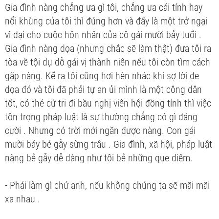
Gia đình nàng chẳng ưa gì tôi, chẳng ưa cái tính hay
nổi khùng của tôi thì đúng hơn và đấy là một trở ngại
vĩ đại cho cuộc hôn nhân của cô gái mười bảy tuổi .
Gia đình nàng dọa (nhưng chắc sẽ làm thật) đưa tôi ra
tòa về tội dụ dỗ gái vị thành niên nếu tôi còn tìm cách
gặp nàng. Kể ra tôi cũng hơi hèn nhác khi sợ lời đe
dọa đó và tôi đã phải tự an ủi mình là một công dân
tốt, có thẻ cử tri đi bầu nghị viên hội đồng tỉnh thì việc
tôn trọng pháp luật là sự thường chẳng có gì đáng
cười . Nhưng có trời mới ngăn được nàng. Con gái
mười bảy bẻ gẫy sừng trâu . Gia đình, xã hội, pháp luật
nàng bẻ gẫy dễ dàng như tôi bẻ những que diêm.
- Phải làm gì chứ anh, nếu không chúng ta sẽ mãi mãi
xa nhau .