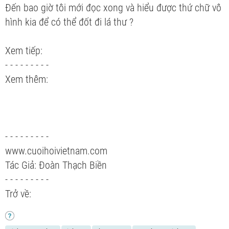
Đến bao giờ tôi mới đọc xong và hiểu được thứ chữ vô
hình kia để có thể đốt đi lá thư ?
Xem tiếp:
- - - - - - - - -
Xem thêm:
- - - - - - - - -
www.cuoihoivietnam.com
Tác Giả: Đoàn Thạch Biền
- - - - - - - - -
Trở về: