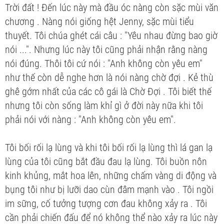
Trời đất ! Đến lúc này mà đầu óc nàng còn sặc mùi văn
chương . Nàng nói giống hệt Jenny, sặc mùi tiểu
thuyết. Tôi chúa ghét cái câu : "Yêu nhau đừng bao giờ
nói ...". Nhưng lúc này tôi cũng phải nhận rằng nàng
nói đúng. Thôi tôi cứ nói : "Anh không còn yêu em"
như thế còn dễ nghe hơn là nói nàng chờ đợi . Kẻ thù
ghê gớm nhất của các cô gái là Chờ Đợi . Tôi biết thế
nhưng tôi còn sống làm khỉ gì ở đời này nữa khi tôi
phải nói với nàng : "Anh không còn yêu em".
Tôi bối rối lạ lùng và khi tôi bối rối lạ lùng thì lá gan lạ
lùng của tôi cũng bắt đầu đau lạ lùng. Tôi buồn nôn
kinh khủng, mắt hoa lên, những chấm vàng di động và
bụng tôi như bị lưỡi dao cùn đâm mạnh vào . Tôi ngồi
im sững, cố tưởng tượng cơn đau không xảy ra . Tôi
cần phải chiến đấu để nó không thể nào xảy ra lúc này