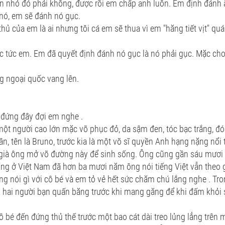
on nhỏ đó phải không, được rồi em chấp anh luôn. Em định đánh 
 nó, em sẽ đánh nó gục.
 thủ của em là ai nhưng tôi cá em sẽ thua vì em "hăng tiết vịt" quá
c tức em. Em đã quyết định đánh nó gục là nó phải gục. Mặc cho
ng ngoại quốc vang lên.
 đứng đây đợi em nghe .
ột người cao lớn mặc võ phục đỏ, da sậm đen, tóc bạc trắng, đó 
Tân, tên là Bruno, trước kia là một võ sĩ quyền Anh hạng nặng nổi
 già ông mở võ đường này để sinh sống. Ông cũng gần sáu mươi t
ống ở Việt Nam đã hơn ba mươi năm ông nói tiếng Việt vẫn theo
ng nói gì với cô bé và em tỏ vẻ hết sức chăm chú lắng nghe . Tr
o hai người bạn quấn băng trước khi mang găng để khi đấm khỏi
bé đến đứng thủ thế trước một bao cát dài treo lủng lẳng trên 