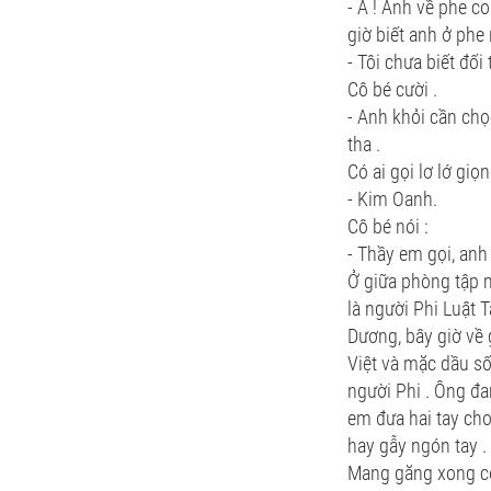
- A ! Anh về phe c
giờ biết anh ở phe
- Tôi chưa biết đối
Cô bé cười .
- Anh khỏi cần chọ
tha .
Có ai gọi lơ lớ giọ
- Kim Oanh.
Cô bé nói :
- Thầy em gọi, anh
Ở giữa phòng tập m
là người Phi Luật 
Dương, bây giờ về
Việt và mặc dầu s
người Phi . Ông đa
em đưa hai tay ch
hay gẫy ngón tay .
Mang găng xong cô 