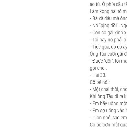
ao tù. Ở phía cầu 
Làm xong hai tô mì
- Bà xã đâu mà ôn
- Nó "pịng dồi". Ng
- Còn cô gái xinh 
- Tối nay nó phải 
- Tiếc quá, có cô ấ
Ông Tàu cười gãi đ
- Được "dồi", tối m
gọi cho .
- Hai 33.
Cô bé nói:
- Một chai thôi, ch
Khi ông Tàu đi ra kh
- Em hãy uống một
- Em sợ uống vào 
- Giỡn nhỏ, sao em 
Cô bé trợn mắt quá