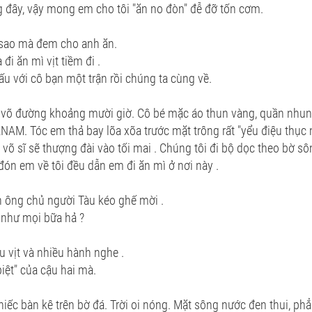
g đây, vậy mong em cho tôi "ăn no đòn" đễ đỡ tốn cơm.
y sao mà đem cho anh ăn.
 đi ăn mì vịt tiềm đi .
ấu với cô bạn một trận rồi chúng ta cùng về.
i võ đường khoảng mười giờ. Cô bé mặc áo thun vàng, quần nhun
NAM. Tóc em thả bay lõa xõa trước mặt trông rất "yểu điệu thục n
 võ sĩ sẽ thượng đài vào tối mai . Chúng tôi đi bộ dọc theo bờ s
đón em về tôi đều dẫn em đi ăn mì ở nơi này .
n ông chủ người Tàu kéo ghế mời .
n như mọi bữa hả ?
u vịt và nhiều hành nghe .
piệt" của cậu hai mà.
hiếc bàn kê trên bờ đá. Trời oi nóng. Mặt sông nước đen thui, p