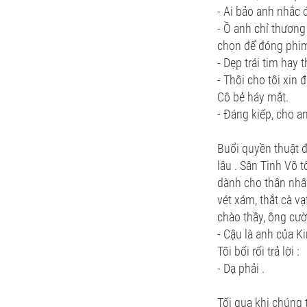
- Ai bảo anh nhắc 
- Ồ anh chỉ thương
chọn để đóng phim 
- Dẹp trái tim hay
- Thôi cho tôi xin đ
Cô bẻ háy mắt.
- Đáng kiếp, cho a
Buổi quyền thuật đ
lâu . Sân Tinh Võ 
dành cho thân nhân
vét xám, thắt cà v
chào thầy, ông cười
- Cậu là anh của K
Tôi bối rối trả lời :
- Dạ phải .
Tối qua khi chúng t