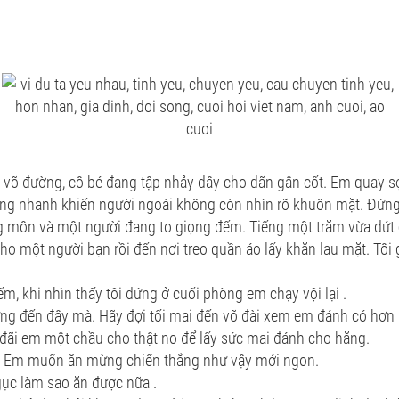
ến võ đường, cô bé đang tập nhảy dây cho dãn gân cốt. Em quay s
àng nhanh khiến người ngoài không còn nhìn rõ khuôn mặt. Đứ
g môn và một người đang to giọng đếm. Tiếng một trăm vừa dứt 
cho một người bạn rồi đến nơi treo quần áo lấy khăn lau mặt. Tôi 
m, khi nhìn thấy tôi đứng ở cuối phòng em chạy vội lại .
ừng đến đây mà. Hãy đợi tối mai đến võ đài xem em đánh có hơn
 đãi em một chầu cho thật no để lấy sức mai đánh cho hăng.
ăn. Em muốn ăn mừng chiến thắng như vậy mới ngon.
gục làm sao ăn được nữa .