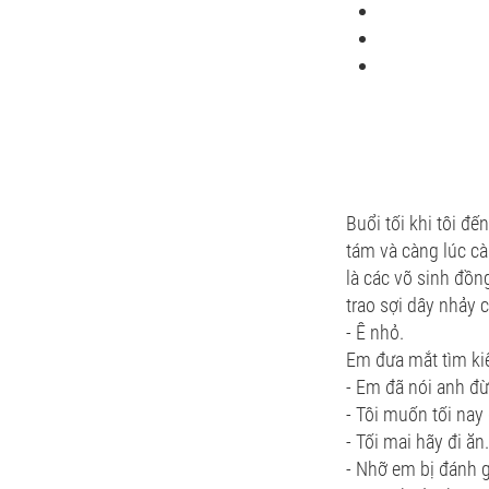
Buổi tối khi tôi đ
tám và càng lúc c
là các võ sinh đồn
trao sợi dây nhảy 
- Ê nhỏ.
Em đưa mắt tìm kiế
- Em đã nói anh đ
- Tôi muốn tối nay
- Tối mai hãy đi 
- Nhỡ em bị đánh 