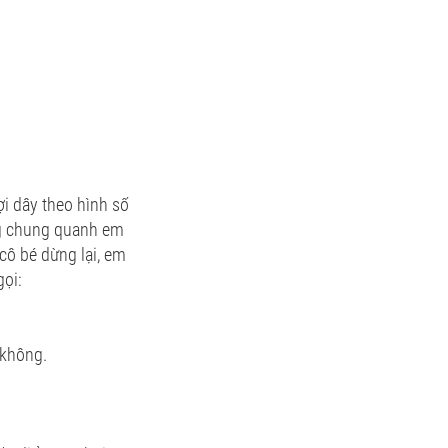
ợi dây theo hình số
ng chung quanh em
cô bé dừng lại, em
gọi:
 không.