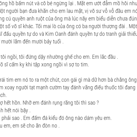
đồng hồ bấm nút và cô bé ngừng lại . Mặt em ướt đẫm mồ hôi nh
ột người bạn đưa khăn cho em lau mặt, vị võ sư vỗ vỗ đầu em nó
ững cú quyền anh ruột của ông mà lúc nãy em biểu diễn chưa đún
t số võ sĩ khác. Tối mai lò của ông có ba người thượng đài . Mộ
sĩ đấu quyền tự do và Kim Oanh đánh quyền tự do tranh giải thiểu
ừ mười lăm đến mười bảy tuổi .
tôi ngồi, tôi đứng dậy nhường ghế cho em. Em lắc đầu .
Võ sĩ cấm kỵ khi tập xong ngồi vì sợ to tim.
rái tim em nó to ra một chút, con gái gì mà dữ hơn bà chằng ông
 xoay người tạt mạnh cườm tay đánh văng điếu thuốc tôi đang 
ách.
sợ hết hồn. Nhỡ em đánh rụng răng tôi thì sao ?
h hết nói bậy .
ng phải sao . Em đấm đá kiểu đó ông nào dám yêu em.
êu em, em sẽ cho ăn đòn no .