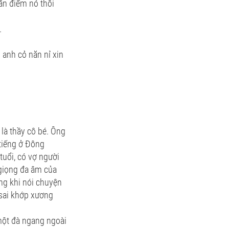
ăn điểm nó thôi
.
 anh cỏ năn nỉ xin
là thầy cô bé. Ông
 tiếng ở Đông
uổi, có vợ người
 giọng đa âm của
ong khi nói chuyện
 sai khớp xương
một đà ngang ngoài