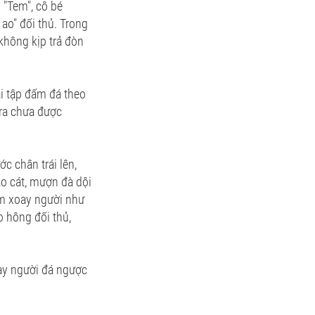
 "Tem", cô bé
ao" đối thủ. Trong
không kịp trả đòn
i tập đấm đá theo
 ra chưa được
c chân trái lên,
o cát, mượn đà dội
Em xoay người như
o hông đối thủ,
oay người đá ngược