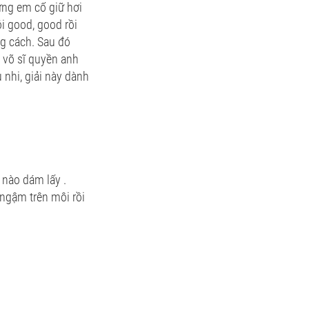
ưng em cố giữ hơi
i good, good rồi
g cách. Sau đó
t võ sĩ quyền anh
 nhi, giải này dành
 nào dám lấy .
ngậm trên môi rồi