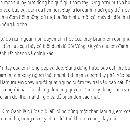
già móc túi lấy một đồng hồ quả quít cầm tay . Ông bấm nút và hô
 vào bao cát đấm đá liên hồi . Đây là lối đánh mười giây để "nổc 
hải đem hết những cú ruột ra đánh như một cái máy để đối thủ 
không kịp thở.
tự do nên ngoài môn quyền anh học của thầy Bruno em còn phả
chỉ dẫn của cậu Bảy có biệt danh là Sói Vàng. Quyền của em đánh
h rất nhanh và chính xác.
ườm tay của em trông đẹp và độc. Đang đứng trước bao cát khẽ bướ
làm trụ em xoay người thật nhanh tạt mạnh cườm tay phải vào ba
rái làm trụ em xoay người quật ngược cườm tay trái vào bao cát. 
bốn vòng rồi bắt đầu phang đòn ống quyển. Đòn này dùng đánh và
 làm đối thủ mất thì giờ và dễ bị ăn đòn vào mặt.
a Kim Oanh là cú "đá giò lái", cũng dùng một chân làm trụ, em x
ầu đối thủ, trúng cú này chắc đối thủ khó mà đứng dậy nổi .