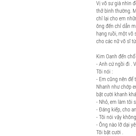
Vị võ sư già nhìn 
thở bình thường. M
chỉ lại cho em nh
ông đến chỉ dẫn mộ
hạng ruồi, một võ 
cho các nữ võ sĩ t
Kim Oanh đến chổ 
- Anh cứ ngồi đi . 
Tôi nói :
- Em cũng nên để t
Nhanh như chớp em
bật cười khanh kh
- Nhỏ, em làm tôi 
- Đáng kiếp, cho an
- Tôi nói vậy khô
- Ông nào lỡ dại y
Tôi bật cười .