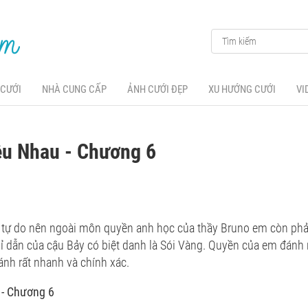
 CƯỚI
NHÀ CUNG CẤP
ẢNH CƯỚI ĐẸP
XU HƯỚNG CƯỚI
VI
êu Nhau - Chương 6
tự do nên ngoài môn quyền anh học của thầy Bruno em còn phả
chỉ dẫn của cậu Bảy có biệt danh là Sói Vàng. Quyền của em đánh
h rất nhanh và chính xác.
 - Chương 6