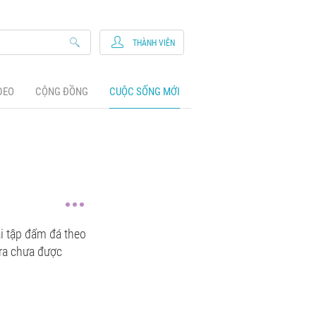
THÀNH VIÊN
DEO
CỘNG ĐỒNG
CUỘC SỐNG MỚI
i tập đấm đá theo
 ra chưa được