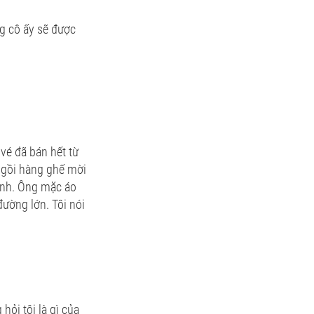
ng cô ấy sẽ được
vé đã bán hết từ
ngồi hàng ghế mời
cạnh. Ông mặc áo
ường lớn. Tôi nói
hỏi tôi là gì của