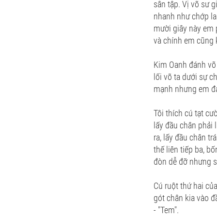
sân tập. Vị võ sư 
nhanh như chớp lao
mười giây này em p
và chính em cũng 
Kim Oanh đánh võ 
lối võ ta dưới sự 
mạnh nhưng em đán
Tôi thích cú tạt c
lấy đầu chân phải 
ra, lấy đầu chân t
thế liên tiếp ba, 
đòn dễ đỡ nhưng sẽ
Cú ruột thứ hai củ
gót chân kia vào đ
- "Tem".