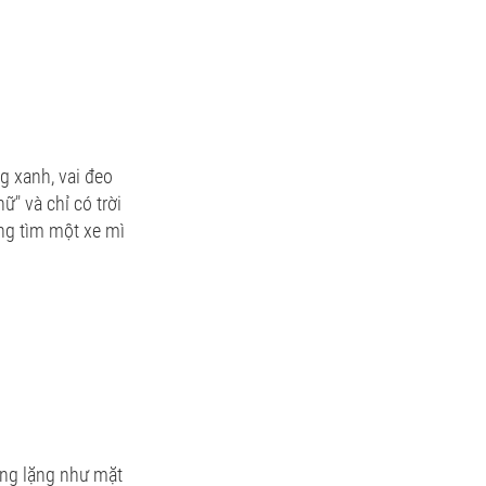
g xanh, vai đeo
ữ" và chỉ có trời
ông tìm một xe mì
hẳng lặng như mặt