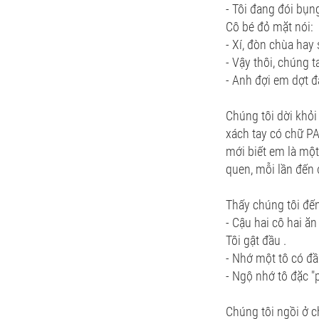
- Tôi đang đói bụn
Cô bé đỏ mặt nói:
- Xí, đòn chùa ha
- Vậy thôi, chúng ta
- Anh đợi em dợt đ
Chúng tôi dời khỏ
xách tay có chữ PA
mới biết em là một
quen, mỗi lần đến 
Thấy chúng tôi đế
- Cậu hai cô hai ă
Tôi gật đầu .
- Nhớ một tô có đầ
- Ngộ nhớ tô đặc "
Chúng tôi ngồi ở c