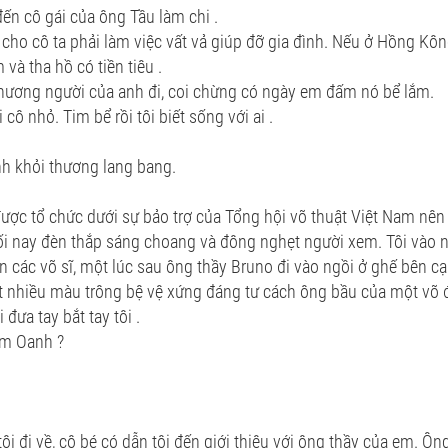
đến cô gái của ông Tầu làm chi .
 cho cô ta phải làm việc vất vả giúp đỡ gia đình. Nếu ở Hồng Kô
và tha hồ có tiền tiêu .
 thương người của anh đi, coi chừng có ngày em đấm nó bể lắm.
i cô nhỏ. Tim bể rồi tôi biết sống với ai .
nh khỏi thương lang bang.
ược tổ chức dưới sự bảo trợ của Tổng hội võ thuật Việt Nam nên 
tối nay đèn thắp sáng choang và đông nghẹt người xem. Tôi vào 
 các võ sĩ, một lúc sau ông thầy Bruno đi vào ngồi ở ghế bên 
ạt nhiều màu trông bệ vệ xứng đáng tư cách ông bầu của một võ đ
 đưa tay bắt tay tôi .
im Oanh ?
ôi đi về, cô bé có dẫn tôi đến giới thiệu với ông thầy của em. Ông 