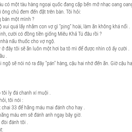
tầu có một tàu hàng ngoại quốc đang cặp bến mở nhạc oang oang 
 ông chủ đem đến đặt trên bàn. Tôi hỏi:
g bán một mình ?
ộ xui quá lấy nhằm con vợ gì "pịng" hoài, làm ăn không khá nổi .
xinh, cười có đồng tiền giống Miêu Khả Tú đâu rồi ?
ở nhà nấu thuốc cho vợ ngộ.
y ở đây tôi sẽ ăn luôn một hơi ba tô mì để được nhìn cô ấy cười .
ầu .
ai ngộ sẽ nói nó ra đây "pán" hàng, cậu hai nhớ đến ăn. Giờ cậu h
o tôi ly đá chanh xí muội .
ỏi, tôi nói :
 chai 33 để hăng máu mai đánh cho hay .
hăng máu em sẽ đánh anh ngay bây giờ.
đòi đánh tôi .
t: