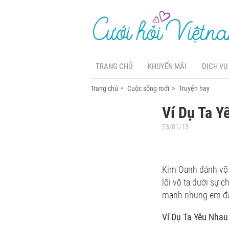
TRANG CHỦ
KHUYẾN MÃI
DỊCH VỤ
Trang chủ
Cuộc sống mới
Truyện hay
Ví Dụ Ta Y
23/01/13
Kim Oanh đánh võ 
lối võ ta dưới sự 
mạnh nhưng em đán
Ví Dụ Ta Yêu Nhau