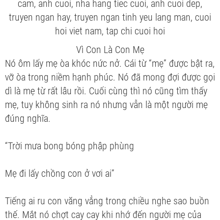
Vì Con Là Con Mẹ
Nó ôm lấy mẹ òa khóc nức nở. Cái từ “mẹ” được bật ra,
vỡ òa trong niềm hạnh phúc. Nó đã mong đợi được gọi
dì là mẹ từ rất lâu rồi. Cuối cùng thì nó cũng tìm thấy
mẹ, tuy không sinh ra nó nhưng vẫn là một người mẹ
đúng nghĩa.
“Trời mưa bong bóng phập phùng
Mẹ đi lấy chồng con ở vơi ai”
Tiếng ai ru con văng vẳng trong chiều nghe sao buồn
thế. Mắt nó chợt cay cay khi nhớ đến người mẹ của