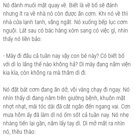
Nó đành muối mặt quay về. Biết là về bố sẽ đánh
nhưng ít ra về nhà nó còn được ăn cơm. Khi nó về thì
nhà cửa lạnh tanh, vắng ngắt. Nó xuống bếp lục cơm
nguội. Lát sau có bác hàng xóm sang có việc gì, nhìn
thấy nó liền bảo:
- Mày đi đâu cả tuần nay vậy con bé này? Có biết bố
với dì lo lắng thế nào không hả? Dì mày đang nằm viện
kia kìa, còn không ra mà thăm dì đi.
Nó đặt bát cơm đang ăn dở, vội vàng chạy đi ngay. Nó
nhìn thấy dì đang nằm trên giường bệnh, khuôn mặt
nhợt nhạt, mái tóc dài đã cắt ngắn đến ngang vai. Cơn
mưa hôm ấy đã làm dì nó ốm sốt cả tuần nay. Nó nhẹ
nhàng tiến lại gần, nắm lấy tay dì. Dì mở mắt ra nhìn
nó, thều thào: