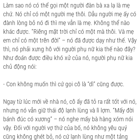
Làm sao nó có thể gọi một người đàn bà xa lạ là mẹ
chứ. Nó chỉ có một người mẹ thôi. Dẫu người mẹ ấy có
đành lòng bỏ nó đi thì mẹ vẫn là mẹ. Không thể nào
khác được. “Riêng mặt trời chỉ có một mà thôi. Và mẹ
em chỉ có một trên đời” – nó đã được dạy như thế. Vậy
thì, nó phải xưng hô với người phụ nữ kia thế nào đây?
Như đoán được điều khó xử của nó, người phụ nữ kia
chủ động nói:
- Con không muốn thì cứ gọi cô là “dì” cũng được.
Ngay từ lúc mới về nhà nó, cô ấy đã tỏ ra rất tốt với nó,
nhưng nó vẫn giữ thái độ lạnh lùng và lì lợm. “Mấy đời
bánh đúc có xương” – nó nghe mấy bà hàng xóm nói
vậy. Đối với người vợ thứ của bố, nó không yêu quý
cũng không ghét bỏ, nó cứ lạnh lùng như một tảng