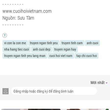
- - - - - - - - -
www.cuoihoivietnam.com
Nguồn: Sưu Tầm
- - - - - - - - -
vi con la con me
truyen ngan tinh yeu
truyen tinh cam
anh cuoi
nha hang tiec cuoi
anh cuoi dep
truyen ngan hay
truyen ngan tinh yeu lang man
cuoi hoi viet nam
tap chi cuoi hoi
Mới nhất