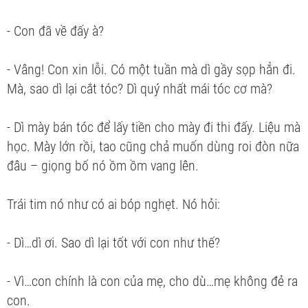
- Con đã về đấy à?
- Vâng! Con xin lỗi. Có một tuần mà dì gầy sọp hẳn đi.
Mà, sao dì lại cắt tóc? Dì quý nhất mái tóc cơ mà?
- Dì mày bán tóc để lấy tiền cho mày đi thi đấy. Liệu mà
học. Mày lớn rồi, tao cũng chả muốn dùng roi đòn nữa
đâu – giọng bố nó ồm ồm vang lên.
Trái tim nó như có ai bóp nghẹt. Nó hỏi:
- Dì…dì ơi. Sao dì lại tốt với con như thế?
- Vì…con chính là con của mẹ, cho dù…mẹ không đẻ ra
con.