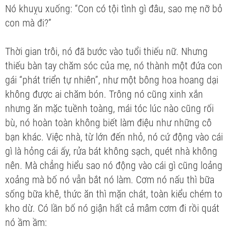
Nó khuỵu xuống: “Con có tội tình gì đâu, sao mẹ nỡ bỏ
con mà đi?”
Thời gian trôi, nó đã bước vào tuổi thiếu nữ. Nhưng
thiếu bàn tay chăm sóc của mẹ, nó thành một đứa con
gái “phát triển tự nhiên”, như một bông hoa hoang dại
không được ai chăm bón. Trông nó cũng xinh xắn
nhưng ăn mặc tuềnh toàng, mái tóc lúc nào cũng rối
bù, nó hoàn toàn không biết làm điệu như những cô
bạn khác. Việc nhà, từ lớn đến nhỏ, nó cứ động vào cái
gì là hỏng cái ấy, rửa bát không sạch, quét nhà không
nên. Mà chẳng hiểu sao nó động vào cái gì cũng loảng
xoảng mà bố nó vẫn bắt nó làm. Cơm nó nấu thì bữa
sống bữa khê, thức ăn thì mặn chát, toàn kiểu chém to
kho dừ. Có lần bố nó giận hất cả mâm cơm đi rồi quát
nó ầm ầm: