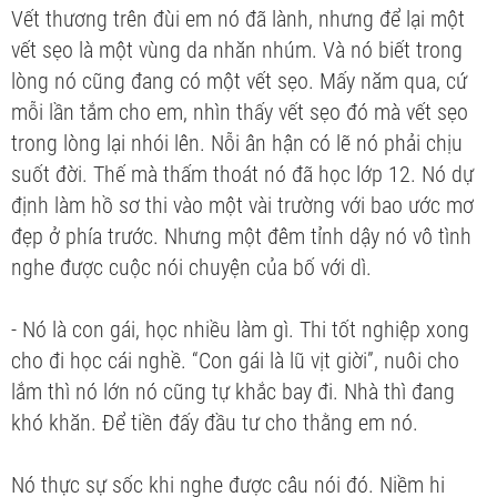
Vết thương trên đùi em nó đã lành, nhưng để lại một
vết sẹo là một vùng da nhăn nhúm. Và nó biết trong
lòng nó cũng đang có một vết sẹo. Mấy năm qua, cứ
mỗi lần tắm cho em, nhìn thấy vết sẹo đó mà vết sẹo
trong lòng lại nhói lên. Nỗi ân hận có lẽ nó phải chịu
suốt đời. Thế mà thấm thoát nó đã học lớp 12. Nó dự
định làm hồ sơ thi vào một vài trường với bao ước mơ
đẹp ở phía trước. Nhưng một đêm tỉnh dậy nó vô tình
nghe được cuộc nói chuyện của bố với dì.
- Nó là con gái, học nhiều làm gì. Thi tốt nghiệp xong
cho đi học cái nghề. “Con gái là lũ vịt giời”, nuôi cho
lắm thì nó lớn nó cũng tự khắc bay đi. Nhà thì đang
khó khăn. Để tiền đấy đầu tư cho thằng em nó.
Nó thực sự sốc khi nghe được câu nói đó. Niềm hi