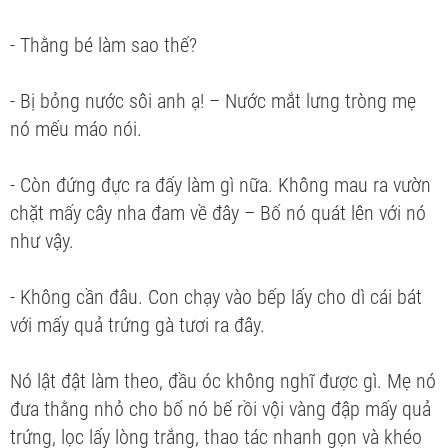
- Thằng bé làm sao thế?
- Bị bỏng nước sôi anh ạ! – Nước mắt lưng tròng mẹ
nó mếu máo nói.
- Còn đứng đực ra đấy làm gì nữa. Không mau ra vườn
chặt mấy cây nha đam về đây – Bố nó quát lên với nó
như vậy.
- Không cần đâu. Con chạy vào bếp lấy cho dì cái bát
với mấy quả trứng gà tươi ra đây.
Nó lật đật làm theo, đầu óc không nghĩ được gì. Mẹ nó
đưa thằng nhỏ cho bố nó bế rồi vội vàng đập mấy quả
trứng, lọc lấy lòng trắng, thao tác nhanh gọn và khéo