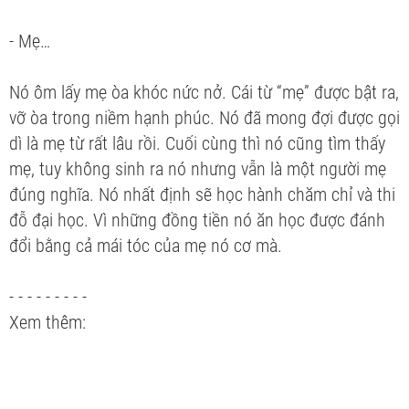
- Mẹ…
Nó ôm lấy mẹ òa khóc nức nở. Cái từ “mẹ” được bật ra,
vỡ òa trong niềm hạnh phúc. Nó đã mong đợi được gọi
dì là mẹ từ rất lâu rồi. Cuối cùng thì nó cũng tìm thấy
mẹ, tuy không sinh ra nó nhưng vẫn là một người mẹ
đúng nghĩa. Nó nhất định sẽ học hành chăm chỉ và thi
đỗ đại học. Vì những đồng tiền nó ăn học được đánh
đổi bằng cả mái tóc của mẹ nó cơ mà.
- - - - - - - - -
Xem thêm: