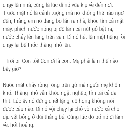
chạy lên nhà, cũng là lúc dì nó vừa kịp về đến nơi.
Trước mặt nó là cảnh tượng mà nó không thể nào ngờ
đến, thằng em nó đang bò lăn ra nhà, khóc tím cả mặt
mày, phích nước nóng bị đổ làm cái nút gỗ bật ra,
nước chảy lên láng trên sàn. Dì nó hét lên một tiếng rồi
chạy lại bế thốc thằng nhỏ lên.
- Trời ơi! Con tôi! Con ơi là con. Mẹ phải làm thế nào
bây giờ?
Nước mắt chảy ròng ròng trên gò má người mẹ khốn
khổ. Thằng nhỏ vẫn khóc ngặt nghẽo, tím tái cả da
thịt. Lúc ấy nó đứng chết lặng, cổ họng không nói
được câu nào. Dì nó vội chạy lại chỗ vòi nước xả cho
dịu vết bỏng ở đùi thằng bé. Cùng lúc đó bố nó đi làm
về, hốt hoảng: