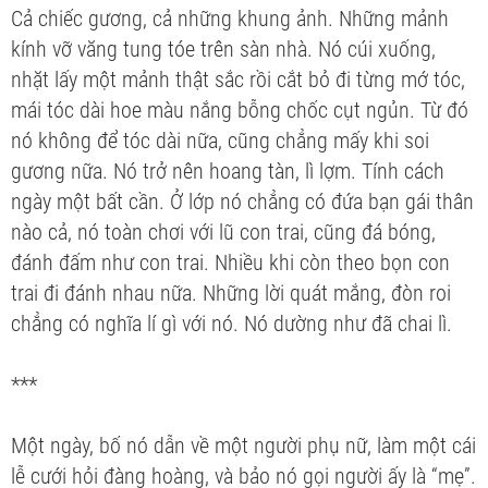
Cả chiếc gương, cả những khung ảnh. Những mảnh
kính vỡ văng tung tóe trên sàn nhà. Nó cúi xuống,
nhặt lấy một mảnh thật sắc rồi cắt bỏ đi từng mớ tóc,
mái tóc dài hoe màu nắng bỗng chốc cụt ngủn. Từ đó
nó không để tóc dài nữa, cũng chẳng mấy khi soi
gương nữa. Nó trở nên hoang tàn, lì lợm. Tính cách
ngày một bất cần. Ở lớp nó chẳng có đứa bạn gái thân
nào cả, nó toàn chơi với lũ con trai, cũng đá bóng,
đánh đấm như con trai. Nhiều khi còn theo bọn con
trai đi đánh nhau nữa. Những lời quát mắng, đòn roi
chẳng có nghĩa lí gì với nó. Nó dường như đã chai lì.
***
Một ngày, bố nó dẫn về một người phụ nữ, làm một cái
lễ cưới hỏi đàng hoàng, và bảo nó gọi người ấy là “mẹ”.