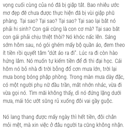
vọng cuối cùng của nó đã bị giập tắt. Bao nhiêu ước
mơ đẹp đẽ chưa được thực hiện đã bị vùi giập phũ
phàng. Tại sao? Tại sao? Tại sao? Tại sao lại bắt nó
phải hi sinh? Con gái cũng là con cơ mà? Tại sao bắt
con gái phải chịu thiệt thòi? Nó khóc nấc lên. Sáng
sớm hôm sau, nó gói ghém mấy bộ quần áo, đem theo
ít tiền rồi quyết tâm “dứt áo ra đi”. Lúc ra đi còn hào
hứng lắm. Nó muốn tự kiếm tiền để đi thi đại học. Cái
hôm nó bỏ nhà đi trời bỗng đổ cơn mưa lớn, trời lại
mưa bong bóng phập phồng. Trong màn mưa dày đặc,
có một người phụ nữ đầu trần, mắt nhớn nhác, vừa đi
vừa gọi nó. Tìm mãi không thấy, dì nó đứng lặng dưới
mưa, mái tóc ướt sũng rủ xuống đôi vai gầy guộc.
Nó lang thang được mấy ngày thì hết tiền, đôi chân
mỏi mệt, mà xin việc ở đâu người ta cũng không nhận.