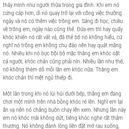
thấy mình như người thừa trong gia đình. Khi em nó
cứng cáp hơn, dì nó quay trở lại với công việc thường
ngày và nó có thêm việc trông em. Sáng đi học, chiều
về trông em, ngày nào cũng thế. Đứa em thì hay quấy
khóc khiến nó rất vất vả, đã thế bố nó không hiểu, cứ
nghĩ nó trông em không chu đáo nên hay quát mắng
nó. Nhiều khi nó bực bội bỏ mặc thằng em khóc oặt
cả người, khóc chán cũng phải nín. Nhiều lần như thế,
nó không thèm dỗ mỗi lần em khóc nữa. Thằng em
khóc chán thì mệt ngủ thiếp đi.
Một lần trong khi nó lúi húi dưới bếp, thằng em đang
chơi một mình trên nhà bỗng khóc ré lên. Nghĩ em lại
ăn vạ nên nó chẳng buồn chạy lên xem. Nhưng lần này
em nó khóc mãi không dứt, tiếng khóc nghe rất thảm
thương. Nó không đành lòng liền đặt mớ rau xuống,