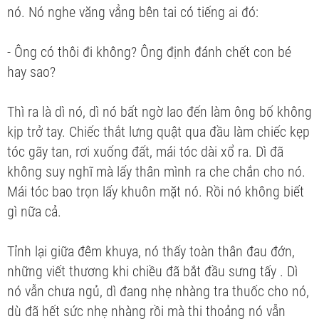
nó. Nó nghe văng vẳng bên tai có tiếng ai đó:
- Ông có thôi đi không? Ông định đánh chết con bé
hay sao?
Thì ra là dì nó, dì nó bất ngờ lao đến làm ông bố không
kịp trở tay. Chiếc thắt lưng quật qua đầu làm chiếc kẹp
tóc gãy tan, rơi xuống đất, mái tóc dài xổ ra. Dì đã
không suy nghĩ mà lấy thân mình ra che chắn cho nó.
Mái tóc bao trọn lấy khuôn mặt nó. Rồi nó không biết
gì nữa cả.
Tỉnh lại giữa đêm khuya, nó thấy toàn thân đau đớn,
những viết thương khi chiều đã bắt đầu sưng tấy . Dì
nó vẫn chưa ngủ, dì đang nhẹ nhàng tra thuốc cho nó,
dù đã hết sức nhẹ nhàng rồi mà thi thoảng nó vẫn