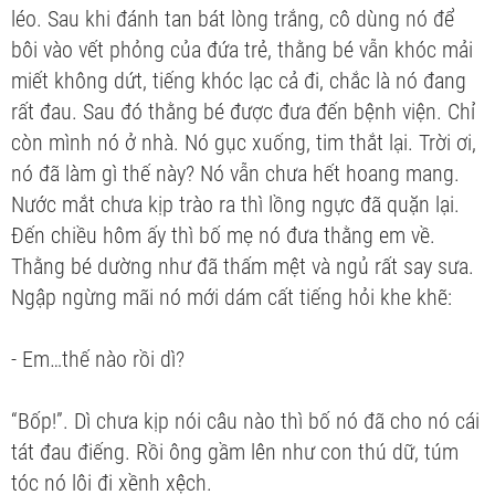
léo. Sau khi đánh tan bát lòng trắng, cô dùng nó để
bôi vào vết phỏng của đứa trẻ, thằng bé vẫn khóc mải
miết không dứt, tiếng khóc lạc cả đi, chắc là nó đang
rất đau. Sau đó thằng bé được đưa đến bệnh viện. Chỉ
còn mình nó ở nhà. Nó gục xuống, tim thắt lại. Trời ơi,
nó đã làm gì thế này? Nó vẫn chưa hết hoang mang.
Nước mắt chưa kịp trào ra thì lồng ngực đã quặn lại.
Đến chiều hôm ấy thì bố mẹ nó đưa thằng em về.
Thằng bé dường như đã thấm mệt và ngủ rất say sưa.
Ngập ngừng mãi nó mới dám cất tiếng hỏi khe khẽ:
- Em…thế nào rồi dì?
“Bốp!”. Dì chưa kịp nói câu nào thì bố nó đã cho nó cái
tát đau điếng. Rồi ông gầm lên như con thú dữ, túm
tóc nó lôi đi xềnh xệch.