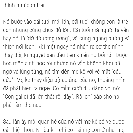
thình như con trai.
Nó bước vào cái tuổi mới lớn, cái tuổi không còn là trẻ
con nhưng cũng chưa đủ lớn. Cái tuổi mà người ta vẫn
hay nói là “dở dở ương ương”, vô cùng ngang bướng và
thích nổi loạn. Rồi một ngày nó nhận ra cơ thể mình
thay đổi, kì nguyệt san đầu tiên khiến nó bối rối. Được
học môn sinh học rồi nhưng nó vẫn không khỏi bất
ngờ và lúng túng, nó tìm đến mẹ kế với vẻ mặt “cầu
cứu”. Mẹ kế thấy điệu bộ ấp úng của nó, thoáng nhìn
đã phát hiện ra ngay. Cô mỉm cười dịu dàng với nó:
“Con gái dì đã lớn thật rồi đấy”. Rồi chỉ bảo cho nó
phải làm thế nào.
Sau lần ấy mối quan hệ của nó với mẹ kế có vẻ được
cải thiện hơn. Nhiều khi chỉ có hai mẹ con ở nhà, mẹ