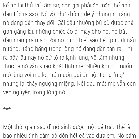
kế nó lại thủ thỉ tâm sự, con gái phải ăn mặc thế nào,
đầu tóc ra sao. Nó vờ như không để ý nhưng rõ ràng
nó đang dần thay đổi. Cái đầu thường bù xù được chải
gọn gàng lại, những chiếc áo dì may cho nó, nó bắt
đầu mang ra mặc. Rồi nó cũng biết vào bếp phụ dì nấu
nướng. Tảng băng trong lòng nó đang dần tan ra. Thì
ra bấy lâu nay nó cứ tỏ ra lạnh lùng, vô tâm nhưng
thực ra nó vẫn khao khát tình mẹ. Nhiều khi nó muốn
mở lòng với mẹ kế, nó muốn gọi dì một tiếng “mẹ”
nhưng lại thấy ngượng miệng. Nỗi đau mất mẹ vẫn còn
vẹn nguyên trong lòng nó.
***
Một thời gian sau dì nó sinh được một bé trai. Thế là
bao nhiêu tình cảm bố dồn hết cả vào đứa em. Nó cảm