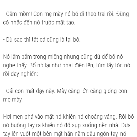
- Câm mồm! Con mẹ mày nó bỏ đi theo trai rồi. Đừng
có nhắc đến nó trước mặt tao.
- Dù sao thì tất cả cũng là tại bố.
Nó lẩm bẩm trong miệng nhưng cũng đủ để bố nó
nghe thấy. Bố nó lại như phát điên lên, túm lấy tóc nó
rồi đay nghiến:
- Cái con mất dạy này. Mày càng lớn càng giống con
mẹ mày.
Hơi men phả vào mặt nó khiến nó choáng váng. Rồi bố
nó buông tay ra khiến nó đổ sụp xuống nền nhà. Đưa
tay lên vuốt một bên mặt hằn năm đầu ngón tay, nó