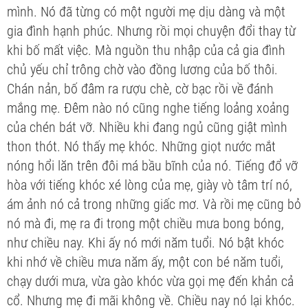
mình. Nó đã từng có một người mẹ dịu dàng và một
gia đình hạnh phúc. Nhưng rồi mọi chuyện đổi thay từ
khi bố mất việc. Mà nguồn thu nhập của cả gia đình
chủ yếu chỉ trông chờ vào đồng lương của bố thôi.
Chán nản, bố đâm ra rượu chè, cờ bạc rồi về đánh
mắng mẹ. Đêm nào nó cũng nghe tiếng loảng xoảng
của chén bát vỡ. Nhiều khi đang ngủ cũng giật mình
thon thót. Nó thấy mẹ khóc. Những giọt nước mắt
nóng hổi lăn trên đôi má bầu bĩnh của nó. Tiếng đổ vỡ
hòa với tiếng khóc xé lòng của mẹ, giày vò tâm trí nó,
ám ảnh nó cả trong những giấc mơ. Và rồi mẹ cũng bỏ
nó mà đi, mẹ ra đi trong một chiều mưa bong bóng,
như chiều nay. Khi ấy nó mới năm tuổi. Nó bật khóc
khi nhớ về chiều mưa năm ấy, một con bé năm tuổi,
chạy dưới mưa, vừa gào khóc vừa gọi mẹ đến khản cả
cổ. Nhưng mẹ đi mãi không về. Chiều nay nó lại khóc.