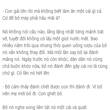
- Con gái lớn rồi mà không biết làm ăn một cái gì cả.
Cứ để bố mày phải hầu mãi à?
Nó không nói câu nào, lẳng lặng nhặt từng mảnh bát
vỡ, tuyệt đối không có lấy một giọt nước mắt. Bao
nhiêu năm trôi qua nhưng thói quen uống rượu của bố
nó vẫn không thay đổi. Mà mỗi lần say bố lại đánh
mắng nó. Ngày trước nó còn khóc, dần dần nó cũng
chả buồn khóc nữa, bố nó đánh đến gãy cái roi là cùng
chứ gì. Có lần nó hét lên:
- Bố cảm thấy đánh chết được con thì đánh đi. Vì bố
nên mẹ mới bỏ đi. Con ghét bố.
Bố nó nghe xong liền tát nó một cái và quát: