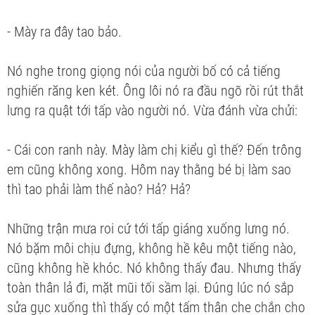
- Mày ra đây tao bảo.
Nó nghe trong giọng nói của người bố có cả tiếng
nghiến răng ken két. Ông lôi nó ra đầu ngõ rồi rút thắt
lưng ra quật tới tấp vào người nó. Vừa đánh vừa chửi:
- Cái con ranh này. Mày làm chị kiểu gì thế? Đến trông
em cũng không xong. Hôm nay thằng bé bị làm sao
thì tao phải làm thế nào? Hả? Hả?
Những trận mưa roi cứ tới tấp giáng xuống lưng nó.
Nó bặm môi chịu đựng, không hề kêu một tiếng nào,
cũng không hề khóc. Nó không thấy đau. Nhưng thấy
toàn thân lả đi, mặt mũi tối sầm lại. Đúng lúc nó sắp
sửa gục xuống thì thấy có một tấm thân che chắn cho