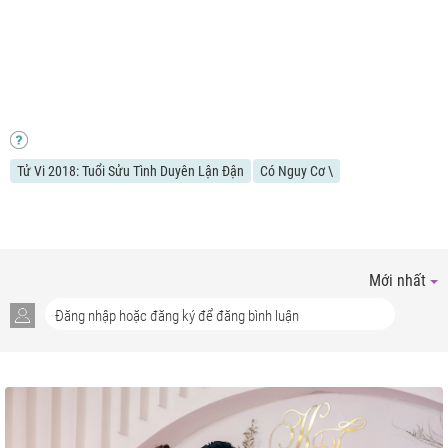
Tử Vi 2018: Tuổi Sửu Tình Duyên Lận Đận
Có Nguy Cơ \
Mới nhất