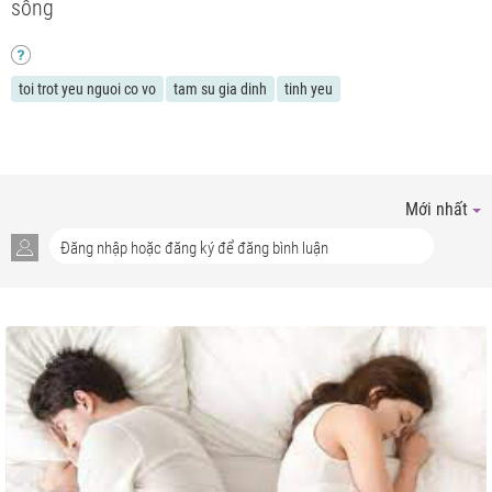
sống
toi trot yeu nguoi co vo
tam su gia dinh
tinh yeu
Mới nhất