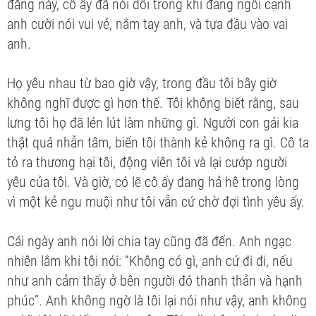
đằng này, cô ấy đã nói dối trong khi đang ngồi cạnh
anh cười nói vui vẻ, nắm tay anh, và tựa đầu vào vai
anh.
Họ yêu nhau từ bao giờ vậy, trong đầu tôi bây giờ
không nghĩ được gì hơn thế. Tôi không biết rằng, sau
lưng tôi họ đã lén lút làm những gì. Người con gái kia
thật quá nhẫn tâm, biến tôi thành kẻ không ra gì. Cô ta
tỏ ra thương hại tôi, động viên tôi và lại cướp người
yêu của tôi. Và giờ, có lẽ cô ấy đang hả hê trong lòng
vì một kẻ ngu muội như tôi vẫn cứ chờ đợi tình yêu ấy.
Cái ngày anh nói lời chia tay cũng đã đến. Anh ngạc
nhiên lắm khi tôi nói: “Không có gì, anh cứ đi đi, nếu
như anh cảm thấy ở bên người đó thanh thản và hạnh
phúc”. Anh không ngờ là tôi lại nói như vậy, anh không