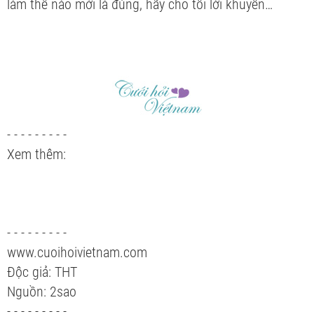
làm thế nào mới là đúng, hãy cho tôi lời khuyên…
- - - - - - - - -
Xem thêm:
- - - - - - - - -
www.cuoihoivietnam.com
Độc giả: THT
Nguồn: 2sao
- - - - - - - - -