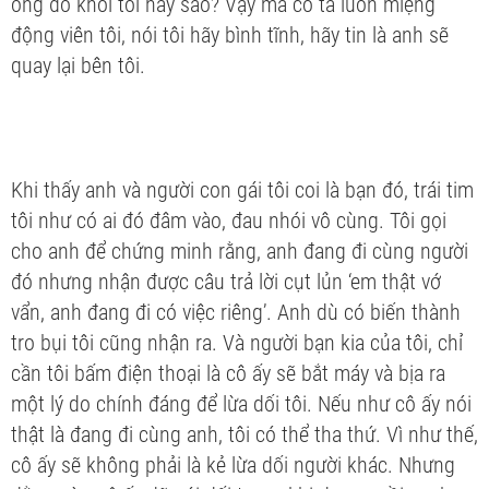
ông đó khỏi tôi hay sao? Vậy mà cô ta luôn miệng
động viên tôi, nói tôi hãy bình tĩnh, hãy tin là anh sẽ
quay lại bên tôi.
Khi thấy anh và người con gái tôi coi là bạn đó, trái tim
tôi như có ai đó đâm vào, đau nhói vô cùng. Tôi gọi
cho anh để chứng minh rằng, anh đang đi cùng người
đó nhưng nhận được câu trả lời cụt lủn ‘em thật vớ
vẩn, anh đang đi có việc riêng’. Anh dù có biến thành
tro bụi tôi cũng nhận ra. Và người bạn kia của tôi, chỉ
cần tôi bấm điện thoại là cô ấy sẽ bắt máy và bịa ra
một lý do chính đáng để lừa dối tôi. Nếu như cô ấy nói
thật là đang đi cùng anh, tôi có thể tha thứ. Vì như thế,
cô ấy sẽ không phải là kẻ lừa dối người khác. Nhưng