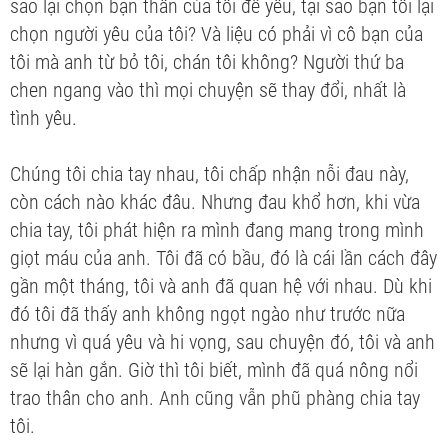
sao lại chọn bạn thân của tôi để yêu, tại sao bạn tôi lại
chọn người yêu của tôi? Và liệu có phải vì cô bạn của
tôi mà anh từ bỏ tôi, chán tôi không? Người thứ ba
chen ngang vào thì mọi chuyện sẽ thay đổi, nhất là
tình yêu.
Chúng tôi chia tay nhau, tôi chấp nhận nỗi đau này,
còn cách nào khác đâu. Nhưng đau khổ hơn, khi vừa
chia tay, tôi phát hiện ra mình đang mang trong mình
giọt máu của anh. Tôi đã có bầu, đó là cái lần cách đây
gần một tháng, tôi và anh đã quan hệ với nhau. Dù khi
đó tôi đã thấy anh không ngọt ngào như trước nữa
nhưng vì quá yêu và hi vọng, sau chuyện đó, tôi và anh
sẽ lại hàn gắn. Giờ thì tôi biết, mình đã quá nông nổi
trao thân cho anh. Anh cũng vẫn phũ phàng chia tay
tôi.