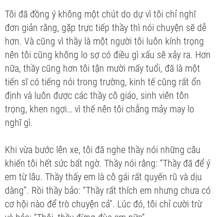
Tôi đã đồng ý không một chút do dự vì tôi chỉ nghĩ
đơn giản rằng, gặp trực tiếp thầy thì nói chuyện sẽ dễ
hơn. Và cũng vì thầy là một người tôi luôn kính trọng
nên tôi cũng không lo sợ có điều gì xấu sẽ xảy ra. Hơn
nữa, thầy cũng hơn tôi tận mười mấy tuổi, đã là một
tiến sĩ có tiếng nói trong trường, kinh tế cũng rất ổn
định và luôn được các thầy cô giáo, sinh viên tôn
trọng, khen ngợi… vì thế nên tôi chẳng mảy may lo
nghĩ gì.
Khi vừa bước lên xe, tôi đã nghe thầy nói những câu
khiến tôi hết sức bất ngờ. Thầy nói rằng: “Thầy đã để ý
em từ lâu. Thầy thấy em là cô gái rất quyến rũ và dịu
dàng”. Rồi thầy bảo: “Thầy rất thích em nhưng chưa có
cơ hội nào để trò chuyện cả”. Lúc đó, tôi chỉ cười trừ