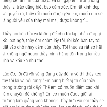
tiếng sét ái tình của thầy… và khi gặp em, trong lòng
thầy lại trào dâng biết bao cảm xúc. Em rất xinh đẹp
và quyến rũ, thầy rất muốn được yêu em, muốn em sẽ
là người yêu của thầy mãi mãi, được không?”…
Thầy nói liên hồi và không để cho tôi kịp phản ứng gì.
Rồi bất ngờ, thầy ôm chầm lấy tôi, rồi kéo bàn tay tôi
đặt vào chỗ nhạy cảm của thầy. Tôi thực sự rất sợ hãi
vì không ngờ người thầy mình hàng tôn trọng lại liều
lĩnh và xấu xa như thế.
Lúc đó, tôi đã vội vàng đứng dậy để ra về thì thầy kéo
tay tôi lại và nói rằng: “Em cũng biết vị trí của thầy
trong trường rồi đấy? Thế em có muốn điểm cao khi
làm chuyên đề không? Em có muốn được giữ lại
trường làm giảng viên không? Thầy hứa với em thầy sẽ