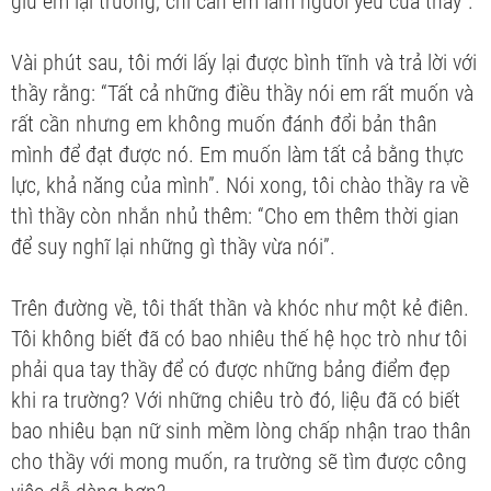
giữ em lại trường, chỉ cần em làm người yêu của thầy”.
Vài phút sau, tôi mới lấy lại được bình tĩnh và trả lời với
thầy rằng: “Tất cả những điều thầy nói em rất muốn và
rất cần nhưng em không muốn đánh đổi bản thân
mình để đạt được nó. Em muốn làm tất cả bằng thực
lực, khả năng của mình”. Nói xong, tôi chào thầy ra về
thì thầy còn nhắn nhủ thêm: “Cho em thêm thời gian
để suy nghĩ lại những gì thầy vừa nói”.
Trên đường về, tôi thất thần và khóc như một kẻ điên.
Tôi không biết đã có bao nhiêu thế hệ học trò như tôi
phải qua tay thầy để có được những bảng điểm đẹp
khi ra trường? Với những chiêu trò đó, liệu đã có biết
bao nhiêu bạn nữ sinh mềm lòng chấp nhận trao thân
cho thầy với mong muốn, ra trường sẽ tìm được công