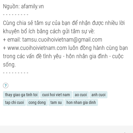
Nguồn: afamily.vn
- - - - - - - - -
Cùng chia sẻ tâm sự của bạn để nhận được nhiều lời
khuyên bổ ích bằng cách gửi tâm sự về:
+ email: tamsu.cuoihoivietnam@gmail.com
+ www.cuoihoivietnam.com luôn đồng hành cùng bạn
trong các vấn đề tình yêu - hôn nhân gia đình - cuộc
sống.
- - - - - - - - -
thay giao ga tinh toi
cuoi hoi viet nam
ao cuoi
anh cuoi
tap chi cuoi
cong dong
tam su
hon nhan gia dinh