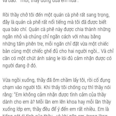
và bảo: “Thôi, thầy đừng đùa em nữa”.
Rồi thầy chở tôi đến một quán cà phê rất sang trọng,
đây là quán cà phê rất nổi tiếng mà tôi đã được biết
qua báo chí. Quán cà phê này được chia thành những
ngăn nhỏ và chúng chỉ ngăn cách với nhau bằng
những tấm phên tre, mỗi ngăn chỉ đặt vừa một chiếc
bàn cùng một chiếc ghế đủ cho hai người ngồi… Và chỉ
cần có một chút ánh sáng le lói đủ cảm nhận được có
người đang ở đó.
Vừa ngồi xuống, thầy đã ôm chầm lấy tôi, rồi cố đụng
chạm vào người tôi. Khi thấy tôi chống cự thì thầy nói
rằng: “Em không cảm nhận được tình cảm của thầy
dành cho em à? Mỗi lần em lên khoa hay mỗi lần thầy
xuống lớp em, thầy đều để ý đến em rất nhiều. Em là