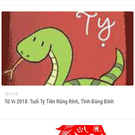
18/01/18
Tử Vi 2018: Tuổi Tỵ Tiền Rủng Rỉnh, Tình Đủng Đỉnh