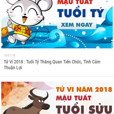
19/01/18
Tử Vi 2018 : Tuổi Tý Thăng Quan Tiến Chức, Tình Cảm
Thuận Lợi