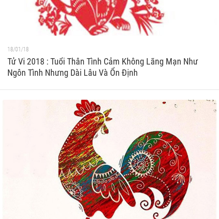
18/01/18
Tử Vi 2018 : Tuổi Thân Tình Cảm Không Lãng Mạn Như
Ngôn Tình Nhưng Dài Lâu Và Ổn Định