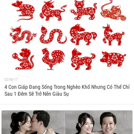
02/06/17
4 Con Giáp Đang Sống Trong Nghèo Khổ Nhưng Có Thể Chỉ
Sau 1 Đêm Sẽ Trở Nên Giàu Sụ