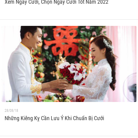
Xem Ngày Cưới, Chọn Ngày Cưới Tốt Năm 2022
28/08/18
Những Kiêng Kỵ Cần Lưu Ý Khi Chuẩn Bị Cưới