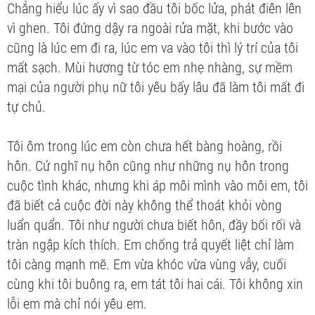
Chẳng hiểu lúc ấy vì sao đầu tôi bốc lửa, phát điên lên
vì ghen. Tôi đứng dậy ra ngoài rửa mặt, khi bước vào
cũng là lúc em đi ra, lúc em va vào tôi thì lý trí của tôi
mất sạch. Mùi hương từ tóc em nhẹ nhàng, sự mềm
mại của người phụ nữ tôi yêu bấy lâu đã làm tôi mất đi
tự chủ.
Tôi ôm trong lúc em còn chưa hết bàng hoàng, rồi
hôn. Cứ nghĩ nụ hôn cũng như những nụ hôn trong
cuộc tình khác, nhưng khi áp môi mình vào môi em, tôi
đã biết cả cuộc đời này không thể thoát khỏi vòng
luẩn quẩn. Tôi như người chưa biết hôn, đầy bối rối và
tràn ngập kích thích. Em chống trả quyết liệt chỉ làm
tôi càng mạnh mẽ. Em vừa khóc vừa vùng vẫy, cuối
cùng khi tôi buông ra, em tát tôi hai cái. Tôi không xin
lỗi em mà chỉ nói yêu em.