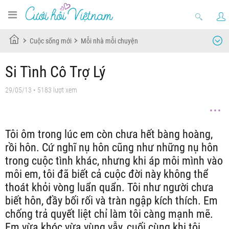
Cuộc sống mới
Mỗi nhà mỗi chuyện
Si Tình Cô Trợ Lý
29/05/13
• 5183 lượt xem
Tôi ôm trong lúc em còn chưa hết bàng hoàng,
rồi hôn. Cứ nghĩ nụ hôn cũng như những nụ hôn
trong cuộc tình khác, nhưng khi áp môi mình vào
môi em, tôi đã biết cả cuộc đời này không thể
thoát khỏi vòng luẩn quẩn. Tôi như người chưa
biết hôn, đầy bối rối và tràn ngập kích thích. Em
chống trả quyết liệt chỉ làm tôi càng mạnh mẽ.
Em vừa khóc vừa vùng vẫy, cuối cùng khi tôi