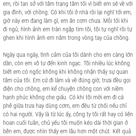
em, rồi tan sở với tâm trạng tăm tối vì biết em sẽ về với
gia đình, với chồng. Có khi tôi ở nhà rồi lại nghĩ tới em,
giờ này em đang làm gì, em ăn cơm chưa. Mỗi tối khi
đi ngủ, hình ảnh em tràn ngập tim tôi, tôi tự nghĩ rồi tự
ghen khi hình ảnh em nằm trong vòng tay của chồng.
Ngày qua ngày, tình cảm của tôi dành cho em càng lớn
dần, còn em vô tư đến kinh ngạc. Tôi nhiều lúc không
biết em có ngốc không khi không nhận thấy sự quan
tâm của tôi. Em cứ đi làm và về đúng giờ, trưa đều gọi
điện cho chồng, em kể chuyện chồng con với niềm
hạnh phúc không che giấu. Có khi tôi mời em đi cà
phê giữa trưa hay dùng cơm, em đều từ chối nếu chỉ
có hai người. Vậy là từ lúc ấy, công ty tôi rất hay có liên
hoan cuối tuần, chủ yếu tôi muốn kéo dài thời gian ở
bên em, được nhìn thấy em lâu hơn một chút. Kết quả