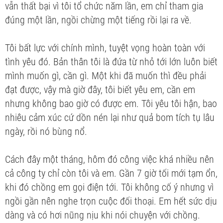
vẫn thất bại vì tôi tổ chức năm lần, em chỉ tham gia
đúng một lần, ngồi chừng một tiếng rồi lại ra về.
Tôi bất lực với chính mình, tuyệt vọng hoàn toàn với
tình yêu đó. Bản thân tôi là đứa từ nhỏ tới lớn luôn biết
mình muốn gì, cần gì. Một khi đã muốn thì đều phải
đạt được, vậy mà giờ đây, tôi biết yêu em, cần em
nhưng không bao giờ có được em. Tôi yêu tôi hận, bao
nhiêu cảm xúc cứ dồn nén lại như quả bom tích tụ lâu
ngày, rồi nó bùng nổ.
Cách đây một tháng, hôm đó công việc khá nhiều nên
cả công ty chỉ còn tôi và em. Gần 7 giờ tối mới tạm ổn,
khi đó chồng em gọi điện tới. Tôi không cố ý nhưng vì
ngồi gần nên nghe trọn cuộc đối thoại. Em hết sức dịu
dàng và có hơi nũng nịu khi nói chuyện với chồng.