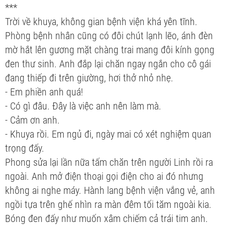
***
Trời về khuya, không gian bệnh viện khá yên tĩnh.
Phòng bệnh nhân cũng có đôi chút lạnh lẽo, ánh đèn
mờ hắt lên gương mặt chàng trai mang đôi kính gọng
đen thư sinh. Anh đắp lại chăn ngay ngắn cho cô gái
đang thiếp đi trên giường, hơi thở nhỏ nhẹ.
- Em phiền anh quá!
- Có gì đâu. Đây là việc anh nên làm mà.
- Cảm ơn anh.
- Khuya rồi. Em ngủ đi, ngày mai có xét nghiệm quan
trọng đấy.
Phong sửa lại lần nữa tấm chăn trên người Linh rồi ra
ngoài. Anh mở điện thoại gọi điện cho ai đó nhưng
không ai nghe máy. Hành lang bệnh viện vắng vẻ, anh
ngồi tựa trên ghế nhìn ra màn đêm tối tăm ngoài kia.
Bóng đen đấy như muốn xâm chiếm cả trái tim anh.