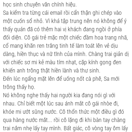
học sinh chuyên văn chính hiệu.
Sa kiểm tra từng cái email rồi cẩn thận ghi chép vào
một cuốn sổ nhỏ. Vì khá tập trung nên nó không để ý
thấy quán đã có thêm hai vị khách đang ngồi ở phía
đối diện. Cô gái trẻ mặc một chiếc đầm hoa trang nhã,
cổ mang khăn ren trắng tinh tế làm toát lên vẻ dịu
dàng, hiền thục và nữ tĩnh của mình. Chàng trai giản dị
với chiếc sơ mi kẻ màu tím nhạt, cặp kính gọng đen
khiến anh trông thật hiền lành và thư sinh.
Đến lúc ngẩng mặt lên để uống nốt cà phê, Sa mới
trông thấy họ.
Nó không nghe thấy hai người kia đang nói gì với
nhau. Chỉ biết một lúc sau ánh mắt cô gái nhòe đi,
khóe mi ướt sũng nước. Cô thổn thức một điều gì đó
qua hàng nước mắt... rồi cô lặng đi khi bàn tay chàng
trai nắm nhẹ lấy tay mình. Bất giác, cô vòng tay ôm lấy