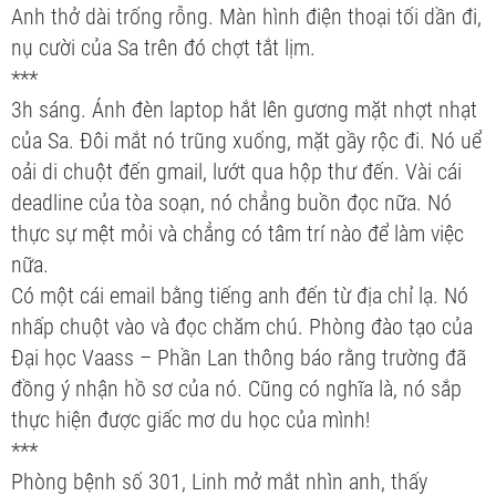
Anh thở dài trống rỗng. Màn hình điện thoại tối dần đi,
nụ cười của Sa trên đó chợt tắt lịm.
***
3h sáng. Ánh đèn laptop hắt lên gương mặt nhợt nhạt
của Sa. Đôi mắt nó trũng xuống, mặt gầy rộc đi. Nó uể
oải di chuột đến gmail, lướt qua hộp thư đến. Vài cái
deadline của tòa soạn, nó chẳng buồn đọc nữa. Nó
thực sự mệt mỏi và chẳng có tâm trí nào để làm việc
nữa.
Có một cái email bằng tiếng anh đến từ địa chỉ lạ. Nó
nhấp chuột vào và đọc chăm chú. Phòng đào tạo của
Đại học Vaass – Phần Lan thông báo rằng trường đã
đồng ý nhận hồ sơ của nó. Cũng có nghĩa là, nó sắp
thực hiện được giấc mơ du học của mình!
***
Phòng bệnh số 301, Linh mở mắt nhìn anh, thấy