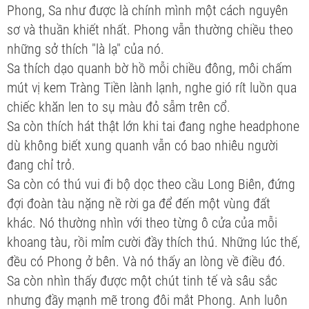
Phong, Sa như được là chính mình một cách nguyên
sơ và thuần khiết nhất. Phong vẫn thường chiều theo
những sở thích "là lạ" của nó.
Sa thích dạo quanh bờ hồ mỗi chiều đông, môi chấm
mút vị kem Tràng Tiền lành lạnh, nghe gió rít luồn qua
chiếc khăn len to sụ màu đỏ sẫm trên cổ.
Sa còn thích hát thật lớn khi tai đang nghe headphone
dù không biết xung quanh vẫn có bao nhiêu người
đang chỉ trỏ.
Sa còn có thú vui đi bộ dọc theo cầu Long Biên, đứng
đợi đoàn tàu nặng nề rời ga để đến một vùng đất
khác. Nó thường nhìn với theo từng ô cửa của mỗi
khoang tàu, rồi mỉm cười đầy thích thú. Những lúc thế,
đều có Phong ở bên. Và nó thấy an lòng về điều đó.
Sa còn nhìn thấy được một chút tinh tế và sâu sắc
nhưng đầy mạnh mẽ trong đôi mắt Phong. Anh luôn