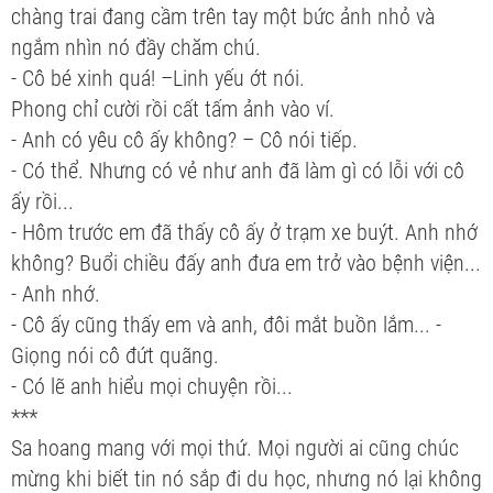
chàng trai đang cầm trên tay một bức ảnh nhỏ và
ngắm nhìn nó đầy chăm chú.
- Cô bé xinh quá! –Linh yếu ớt nói.
Phong chỉ cười rồi cất tấm ảnh vào ví.
- Anh có yêu cô ấy không? – Cô nói tiếp.
- Có thể. Nhưng có vẻ như anh đã làm gì có lỗi với cô
ấy rồi...
- Hôm trước em đã thấy cô ấy ở trạm xe buýt. Anh nhớ
không? Buổi chiều đấy anh đưa em trở vào bệnh viện...
- Anh nhớ.
- Cô ấy cũng thấy em và anh, đôi mắt buồn lắm... -
Giọng nói cô đứt quãng.
- Có lẽ anh hiểu mọi chuyện rồi...
***
Sa hoang mang với mọi thứ. Mọi người ai cũng chúc
mừng khi biết tin nó sắp đi du học, nhưng nó lại không