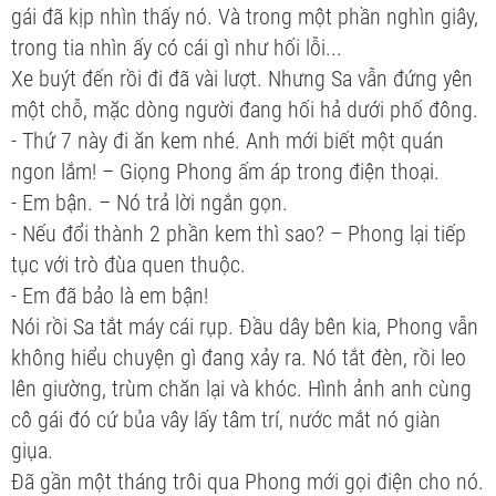
gái đã kịp nhìn thấy nó. Và trong một phần nghìn giây,
trong tia nhìn ấy có cái gì như hối lỗi...
Xe buýt đến rồi đi đã vài lượt. Nhưng Sa vẫn đứng yên
một chỗ, mặc dòng người đang hối hả dưới phố đông.
- Thứ 7 này đi ăn kem nhé. Anh mới biết một quán
ngon lắm! – Giọng Phong ấm áp trong điện thoại.
- Em bận. – Nó trả lời ngắn gọn.
- Nếu đổi thành 2 phần kem thì sao? – Phong lại tiếp
tục với trò đùa quen thuộc.
- Em đã bảo là em bận!
Nói rồi Sa tắt máy cái rụp. Đầu dây bên kia, Phong vẫn
không hiểu chuyện gì đang xảy ra. Nó tắt đèn, rồi leo
lên giường, trùm chăn lại và khóc. Hình ảnh anh cùng
cô gái đó cứ bủa vây lấy tâm trí, nước mắt nó giàn
giụa.
Đã gần một tháng trôi qua Phong mới gọi điện cho nó.