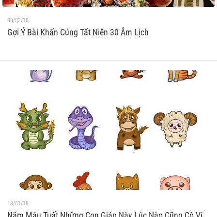
08/02/18
Gợi Ý Bài Khấn Cúng Tất Niên 30 Âm Lịch
18/01/18
Năm Mậu Tuất Những Con Giáp Này Lúc Nào Cũng Có Ví