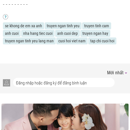
- - - - - - - - -
se khong de em xa anh
truyen ngan tinh yeu
truyen tinh cam
anh cuoi
nha hang tiec cuoi
anh cuoi dep
truyen ngan hay
truyen ngan tinh yeu lang man
cuoi hoi viet nam
tap chi cuoi hoi
Mới nhất