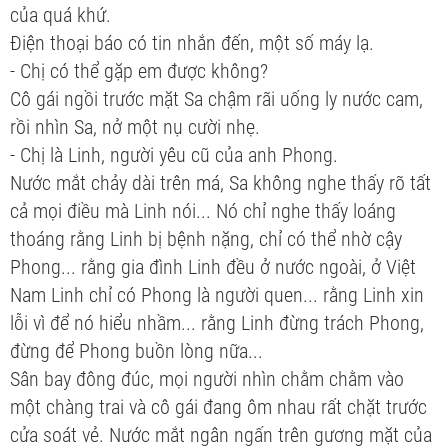
của quá khứ.
Điện thoại báo có tin nhắn đến, một số máy lạ.
- Chị có thể gặp em được không?
Cô gái ngồi trước mặt Sa chậm rãi uống ly nước cam,
rồi nhìn Sa, nở một nụ cười nhẹ.
- Chị là Linh, người yêu cũ của anh Phong.
Nước mắt chảy dài trên má, Sa không nghe thấy rõ tất
cả mọi điều mà Linh nói... Nó chỉ nghe thấy loáng
thoáng rằng Linh bị bệnh nặng, chỉ có thể nhờ cậy
Phong... rằng gia đình Linh đều ở nước ngoài, ở Việt
Nam Linh chỉ có Phong là người quen... rằng Linh xin
lỗi vì để nó hiểu nhầm... rằng Linh đừng trách Phong,
đừng để Phong buồn lòng nữa...
Sân bay đông đúc, mọi người nhìn chằm chằm vào
một chàng trai và cô gái đang ôm nhau rất chặt trước
cửa soát vẻ. Nước mắt ngân ngấn trên gương mặt của