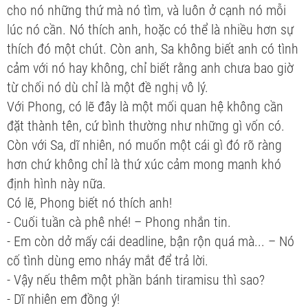
cho nó những thứ mà nó tìm, và luôn ở cạnh nó mỗi
lúc nó cần. Nó thích anh, hoặc có thể là nhiều hơn sự
thích đó một chút. Còn anh, Sa không biết anh có tình
cảm với nó hay không, chỉ biết rằng anh chưa bao giờ
từ chối nó dù chỉ là một đề nghị vô lý.
Với Phong, có lẽ đây là một mối quan hệ không cần
đặt thành tên, cứ bình thường như những gì vốn có.
Còn với Sa, dĩ nhiên, nó muốn một cái gì đó rõ ràng
hơn chứ không chỉ là thứ xúc cảm mong manh khó
định hình này nữa.
Có lẽ, Phong biết nó thích anh!
- Cuối tuần cà phê nhé! – Phong nhắn tin.
- Em còn dở mấy cái deadline, bận rộn quá mà... – Nó
cố tình dùng emo nháy mắt để trả lời.
- Vậy nếu thêm một phần bánh tiramisu thì sao?
- Dĩ nhiên em đồng ý!