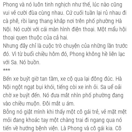
Phong và nó luôn tinh nghịch như thế, lúc nào cũng
vui vẻ cười đùa cùng nhau. Cứ cuối tuần lại rủ nhau đi
cà phê, rồi lang thang khắp nơi trên phố phường Hà
Nội. Nó cười với cái màn hình điện thoại. Một mẩu hội
thoại quen thuộc của cả hai.
Nhưng đây chỉ là cuộc trò chuyện của những lần trước
đó. Vì từ buổi chiều hôm đó, Phong không hề liên lạc
với Sa. Nó buồn.
***
Bến xe buýt giờ tan tầm, xe cộ qua lại đông đúc. Hà
Nội ngột ngạt bụi khói, tiếng còi xe inh ỏi. Sa uể oải
chờ xe buýt đến. Nó đưa mắt nhìn phố phường đang
vào chiều muộn. Đôi mắt u ám.
Bỗng nó giật mình khi thấy một cô gái trẻ, vẻ mặt mệt
mỏi đang khoác tay một chàng trai đi ngang qua nó
tiến về hướng bệnh viện. Là Phong và cô gái kia. Cô