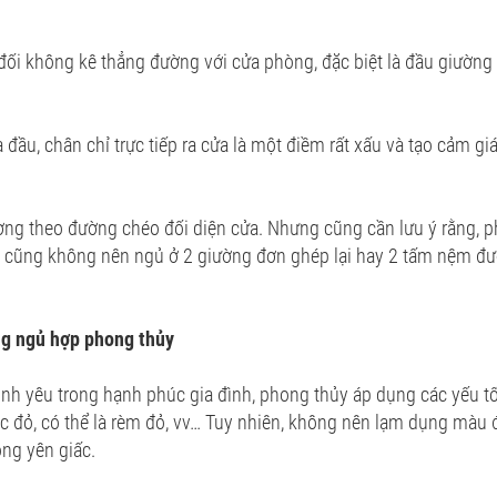
t đối không kê thẳng đường với cửa phòng, đặc biệt là đầu giường
à đầu, chân chỉ trực tiếp ra cửa là một điềm rất xấu và tạo cảm g
ờng theo đường chéo đối diện cửa. Nhưng cũng cần lưu ý rằng, p
g cũng không nên ngủ ở 2 giường đơn ghép lại hay 2 tấm nệm đươ
ng ngủ hợp phong thủy
ình yêu trong hạnh phúc gia đình, phong thủy áp dụng các yếu t
 đỏ, có thể là rèm đỏ, vv… Tuy nhiên, không nên lạm dụng màu đ
ng yên giấc.