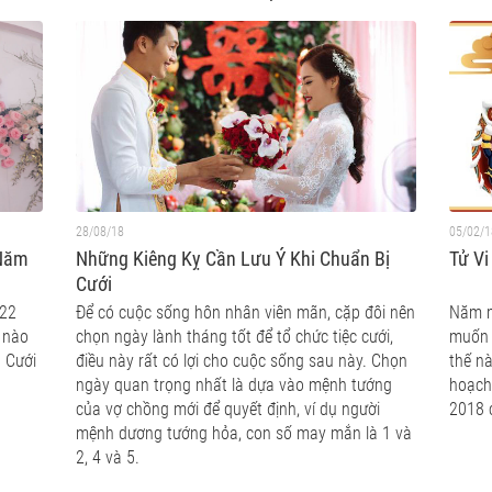
28/08/18
05/02/1
 Năm
Những Kiêng Kỵ Cần Lưu Ý Khi Chuẩn Bị
Tử V
Cưới
022
Để có cuộc sống hôn nhân viên mãn, cặp đôi nên
Năm m
 nào
chọn ngày lành tháng tốt để tổ chức tiệc cưới,
muốn 
 Cưới
điều này rất có lợi cho cuộc sống sau này. Chọn
thế nà
ngày quan trọng nhất là dựa vào mệnh tướng
hoạch
của vợ chồng mới để quyết định, ví dụ người
2018 
mệnh dương tướng hỏa, con số may mắn là 1 và
2, 4 và 5.