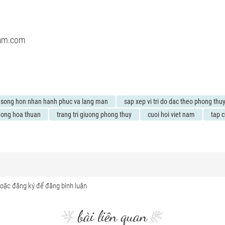
nam.com
 song hon nhan hanh phuc va lang man
sap xep vi tri do dac theo phong thu
hong hoa thuan
trang tri giuong phong thuy
cuoi hoi viet nam
tap c
bài liên quan