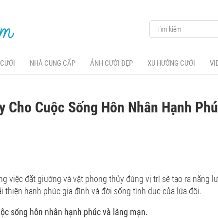
 CƯỚI
NHÀ CUNG CẤP
ẢNH CƯỚI ĐẸP
XU HƯỚNG CƯỚI
VI
y Cho Cuộc Sống Hôn Nhân Hạnh Phú
g việc đặt giường và vật phong thủy đúng vị trí sẽ tạo ra năng l
i thiện hạnh phúc gia đình và đời sống tình dục của lứa đôi.
uộc sống hôn nhân hạnh phúc và lãng mạn.