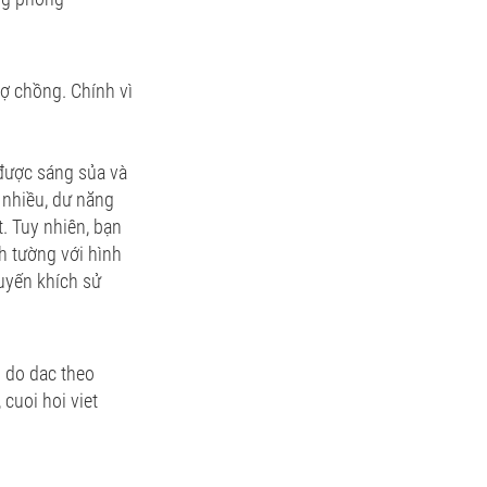
ợ chồng. Chính vì
được sáng sủa và
 nhiều, dư năng
t. Tuy nhiên, bạn
h tường với hình
uyến khích sử