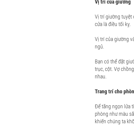
Vị trí của giường
Vị trí giường tuyệ
cửa là điều tối kỵ.
Vị trí của giường v
ngủ.
Bạn có thể đặt giư
trục, cột. Vợ chồn
nhau.
Trang trí cho phò
Để tăng ngọn lửa t
phòng như màu sắc
khiến chúng ta khô