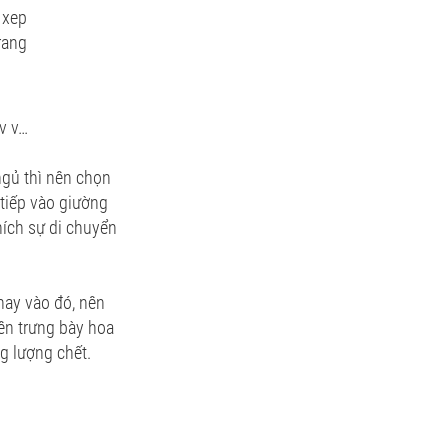
 v v…
gủ thì nên chọn
tiếp vào giường
hích sự di chuyển
hay vào đó, nên
nên trưng bày hoa
ng lượng chết.