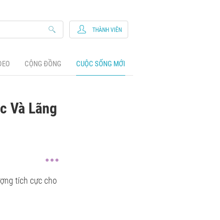
THÀNH VIÊN
DEO
CỘNG ĐỒNG
CUỘC SỐNG MỚI
c Và Lãng
ượng tích cực cho