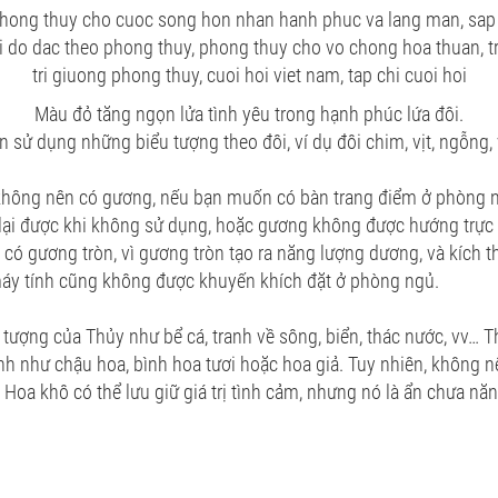
Màu đỏ tăng ngọn lửa tình yêu trong hạnh phúc lứa đôi.
nên sử dụng những biểu tượng theo đôi, ví dụ đôi chim, vịt, ngỗng,
hông nên có gương, nếu bạn muốn có bàn trang điểm ở phòng n
 lại được khi không sử dụng, hoặc gương không được hướng trực 
 có gương tròn, vì gương tròn tạo ra năng lượng dương, và kích t
 máy tính cũng không được khuyến khích đặt ở phòng ngủ.
 tượng của Thủy như bể cá, tranh về sông, biển, thác nước, vv… T
xanh như chậu hoa, bình hoa tươi hoặc hoa giả. Tuy nhiên, không 
 Hoa khô có thể lưu giữ giá trị tình cảm, nhưng nó là ẩn chưa nă