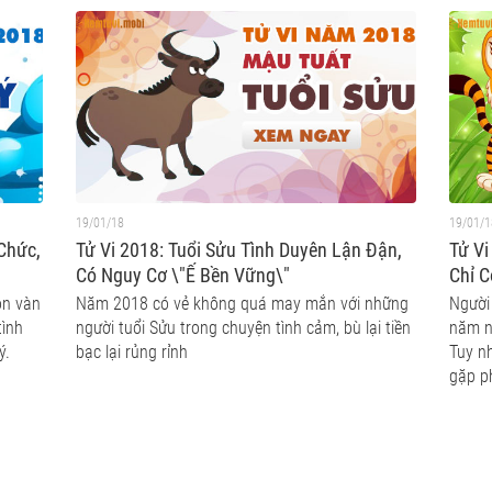
19/01/18
19/01/1
 Chức,
Tử Vi 2018: Tuổi Sửu Tình Duyên Lận Đận,
Tử Vi
Có Nguy Cơ \"Ế Bền Vững\"
Chỉ 
ôn vàn
Năm 2018 có vẻ không quá may mắn với những
Người
tình
người tuổi Sửu trong chuyện tình cảm, bù lại tiền
năm n
ý.
bạc lại rủng rỉnh
Tuy nh
gặp p