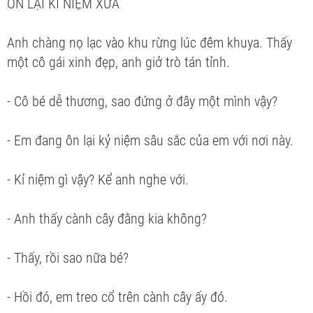
ÔN LẠI KỈ NIỆM XƯA
Anh chàng nọ lạc vào khu rừng lúc đêm khuya. Thấy
một cô gái xinh đẹp, anh giở trò tán tỉnh.
- Cô bé dễ thương, sao đứng ở đây một mình vậy?
- Em đang ôn lại kỷ niệm sâu sắc của em với nơi này.
- Kỉ niệm gì vậy? Kể anh nghe với.
- Anh thấy cành cây đằng kia không?
- Thấy, rồi sao nữa bé?
- Hồi đó, em treo cổ trên cành cây ấy đó.