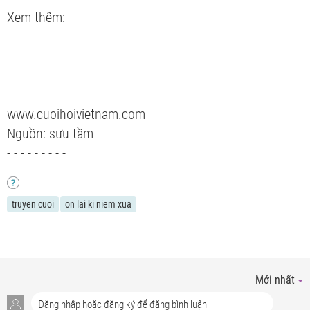
Xem thêm:
- - - - - - - - -
www.cuoihoivietnam.com
Nguồn: sưu tầm
- - - - - - - - -
truyen cuoi
on lai ki niem xua
Mới nhất