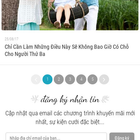
25/08/17
Chỉ Cần Làm Những Điều Này Sẽ Không Bao Giờ Có Chỗ
Cho Người Thứ Ba
1
2
3
4
5
6
7
8
9
đăng ký nhận tin
Cập nhật qua email các chương trình khuyến mãi mới
nhất, sự kiện cưới đặc biệt...
Đăng ký