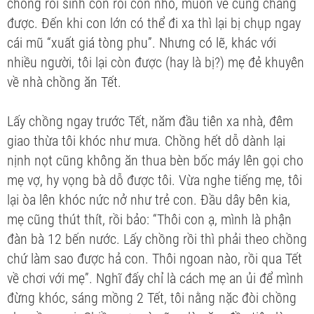
chồng rồi sinh con rồi con nhỏ, muốn về cũng chẳng
được. Đến khi con lớn có thể đi xa thì lại bị chụp ngay
cái mũ “xuất giá tòng phu”. Nhưng có lẽ, khác với
nhiều người, tôi lại còn được (hay là bị?) mẹ đẻ khuyên
về nhà chồng ăn Tết.
Lấy chồng ngay trước Tết, năm đầu tiên xa nhà, đêm
giao thừa tôi khóc như mưa. Chồng hết dỗ dành lại
nịnh nọt cũng không ăn thua bèn bốc máy lên gọi cho
mẹ vợ, hy vọng bà dỗ được tôi. Vừa nghe tiếng mẹ, tôi
lại òa lên khóc nức nở như trẻ con. Đầu dây bên kia,
mẹ cũng thút thít, rồi bảo: “Thôi con ạ, mình là phận
đàn bà 12 bến nước. Lấy chồng rồi thì phải theo chồng
chứ làm sao được hả con. Thôi ngoan nào, rồi qua Tết
về chơi với mẹ”. Nghĩ đấy chỉ là cách mẹ an ủi để mình
đừng khóc, sáng mồng 2 Tết, tôi nằng nặc đòi chồng