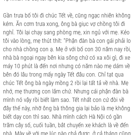
Gần trưa bố tôi đi chúc Tết về, cũng ngạc nhiên không
kém. Ăn cơm trưa xong, ông bà giục vợ chồng tôi đi
nghỉ. Tôi lại chạy sang phòng mẹ, xin ngủ với mẹ. Kéo
tôi vào lòng, mẹ thút thít: “Phận đàn bà con gái phải lo
cho nhà chồng con ạ. Mẹ ở với bố con 30 năm nay rồi,
nhà bà ngoại ngay bên kia sông chứ có xa xôi gì, đi xe
máy 10 phút là đến nơi nhưng có năm nào mẹ dám về
bên đó lâu trong mấy ngày Tết đâu con. Chỉ tạt qua
chúc Tết ông bà ngày mồng 2 rồi lại tất tả về nhà. Mẹ
nhớ, mẹ thương con lắm chứ. Nhưng cái phận đàn bà
mình nó vậy rồi biết làm sao. Tết nhất con cứ đòi về
đây thế này, nhỡ ông bà thông gia lại bảo là mẹ không
biết dạy con thì sao. Nhà mình cách Hà Nội có gần
trăm cây số, cuối tuần, bắt chuyến xe khách là về đến
nhà. Mày về với mẹ lúc nào chả được, ở cả tháng cũng