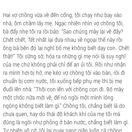
Hai vợ chồng vừa về đến cổng, tôi chạy như bay vào
nhà, ôm chầm lấy mẹ. Ngạc nhiên nhìn vợ chồng tôi,
bà đẩy nhẹ tôi ra rồi bảo: “Sao chúng mày lại về đây?
Chêt chết, Tết nhất lại đưa nhau về ngoại thế này rồi
ông bà bên đó lại nghĩ bố mẹ không biết dạy con. Chết
thật!” Tôi sững sờ, hóa ra những gì mẹ nói là suy nghĩ
của mẹ chứ không phải chỉ để an ủi tôi. Rồi như nhận
ra mình hơi bị hớ, mẹ kéo vợ chồng tôi vào bàn, rồi đi
chuẩn bị cơm nước, tôi xuống bếp phụ mẹ thì bị mẹ
đuổi lên nhà: “Thôi con lên với chồng con đi. Bố mày
một chốc nữa mới về, để nó ngồi một mình lóng
ngóng không biết làm gì.” Chồng tôi, chẳng biết là do
chưa quen, hay do thái độ khách khí của mẹ tôi mà
đúng là ngồi như phỗng ở bàn nước, chẳng biết làm gì.
Tự nhiên vô cớ, tôi lại quay sang giận luôn cả chồng.