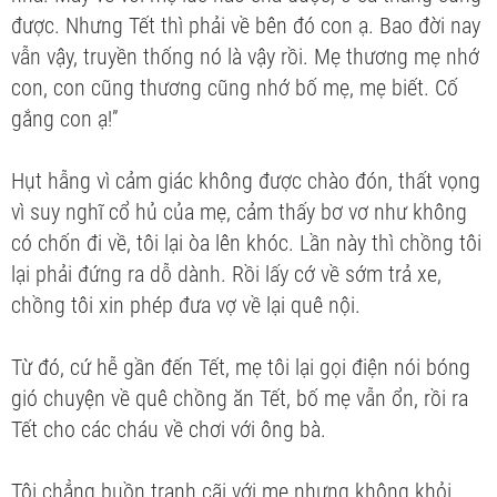
được. Nhưng Tết thì phải về bên đó con ạ. Bao đời nay
vẫn vậy, truyền thống nó là vậy rồi. Mẹ thương mẹ nhớ
con, con cũng thương cũng nhớ bố mẹ, mẹ biết. Cố
gắng con ạ!”
Hụt hẫng vì cảm giác không được chào đón, thất vọng
vì suy nghĩ cổ hủ của mẹ, cảm thấy bơ vơ như không
có chốn đi về, tôi lại òa lên khóc. Lần này thì chồng tôi
lại phải đứng ra dỗ dành. Rồi lấy cớ về sớm trả xe,
chồng tôi xin phép đưa vợ về lại quê nội.
Từ đó, cứ hễ gần đến Tết, mẹ tôi lại gọi điện nói bóng
gió chuyện về quê chồng ăn Tết, bố mẹ vẫn ổn, rồi ra
Tết cho các cháu về chơi với ông bà.
Tôi chẳng buồn tranh cãi với mẹ nhưng không khỏi