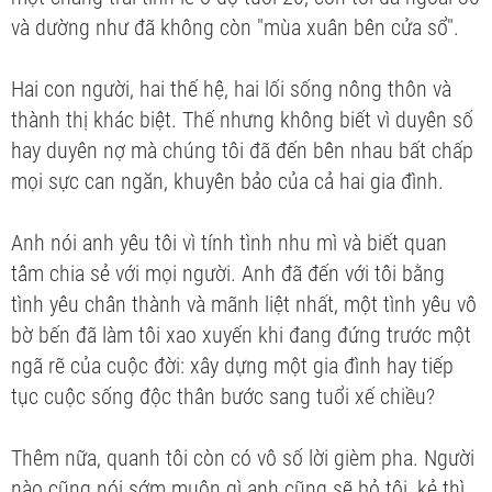
và dường như đã không còn "mùa xuân bên cửa sổ".
Hai con người, hai thế hệ, hai lối sống nông thôn và
thành thị khác biệt. Thế nhưng không biết vì duyên số
hay duyên nợ mà chúng tôi đã đến bên nhau bất chấp
mọi sực can ngăn, khuyên bảo của cả hai gia đình.
Anh nói anh yêu tôi vì tính tình nhu mì và biết quan
tâm chia sẻ với mọi người. Anh đã đến với tôi bằng
tình yêu chân thành và mãnh liệt nhất, một tình yêu vô
bờ bến đã làm tôi xao xuyến khi đang đứng trước một
ngã rẽ của cuộc đời: xây dựng một gia đình hay tiếp
tục cuộc sống độc thân bước sang tuổi xế chiều?
Thêm nữa, quanh tôi còn có vô số lời gièm pha. Người
nào cũng nói sớm muộn gì anh cũng sẽ bỏ tôi, kẻ thì