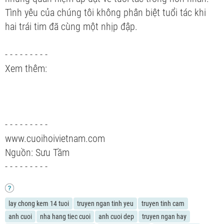
Tình yêu của chúng tôi không phân biệt tuổi tác khi
hai trái tim đã cùng một nhịp đập.
- - - - - - - - -
Xem thêm:
- - - - - - - - -
www.cuoihoivietnam.com
Nguồn: Sưu Tầm
- - - - - - - - -
lay chong kem 14 tuoi
truyen ngan tinh yeu
truyen tinh cam
anh cuoi
nha hang tiec cuoi
anh cuoi dep
truyen ngan hay