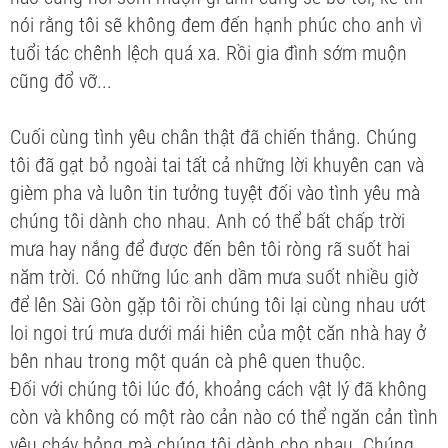
nói rằng tôi sẽ không đem đến hạnh phúc cho anh vì
tuổi tác chênh lệch quá xa. Rồi gia đình sớm muộn
cũng đổ vỡ...
Cuối cùng tình yêu chân thật đã chiến thắng. Chúng
tôi đã gạt bỏ ngoài tai tất cả những lời khuyên can và
gièm pha và luôn tin tưởng tuyệt đối vào tình yêu mà
chúng tôi dành cho nhau. Anh có thể bất chấp trời
mưa hay nắng để được đến bên tôi ròng rã suốt hai
năm trời. Có những lúc anh dầm mưa suốt nhiều giờ
để lên Sài Gòn gặp tôi rồi chúng tôi lại cùng nhau ướt
loi ngoi trú mưa dưới mái hiên của một căn nhà hay ở
bên nhau trong một quán cà phê quen thuộc.
Đối với chúng tôi lúc đó, khoảng cách vật lý đã không
còn và không có một rào cản nào có thể ngăn cản tình
yêu cháy bỏng mà chúng tôi dành cho nhau. Chúng