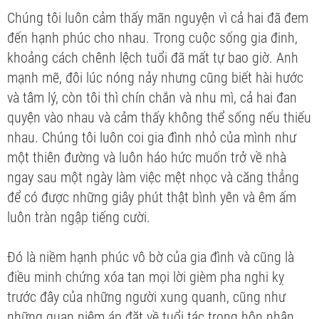
Chúng tôi luôn cảm thấy mãn nguyện vì cả hai đã đem
đến hạnh phúc cho nhau. Trong cuộc sống gia đinh,
khoảng cách chênh lệch tuổi đã mất tự bao giờ. Anh
mạnh mẽ, đôi lúc nóng nảy nhưng cũng biết hài hước
và tâm lý, còn tôi thì chín chắn và nhu mì, cả hai đan
quyện vào nhau và cảm thấy không thể sống nếu thiếu
nhau. Chúng tôi luôn coi gia đình nhỏ của mình như
một thiên đường và luôn háo hức muốn trở về nhà
ngay sau một ngày làm việc mệt nhọc và căng thẳng
để có được những giây phút thật bình yên và êm ấm
luôn tràn ngập tiếng cười.
Đó là niềm hạnh phúc vô bờ của gia đình và cũng là
điều minh chứng xóa tan mọi lời gièm pha nghi kỵ
trước đây của những người xung quanh, cũng như
những quan niệm áp đặt về tuổi tác trong hôn nhân.