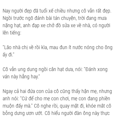
Nay người đẹp đã tuổi xế chiều nhưng cô vẫn rất đẹp.
Ngồi trước ngõ đánh bài tán chuyện, trời đang mưa
nặng hạt, anh đạp xe chở đồ sửa xe về nhà, có người
lên tiếng:
"Lão nhà chị về rồi kìa, mau đun ít nước nóng cho ông
ấy đi."
Cô vẫn ung dung ngồi cắn hạt dưa, nói: "Đánh xong
ván này hẵng hay."
Ngay cả hai đứa con của cô cũng thấy hận mẹ, nhưng
anh nói: "Cứ để cho mẹ con chơi, mẹ con đang phiền
muộn đấy mà." Cô nghe rồi, quay mặt đi, khóe mắt cô
bỗng dưng ươn ướt. Cô hiểu người đàn ông này thực