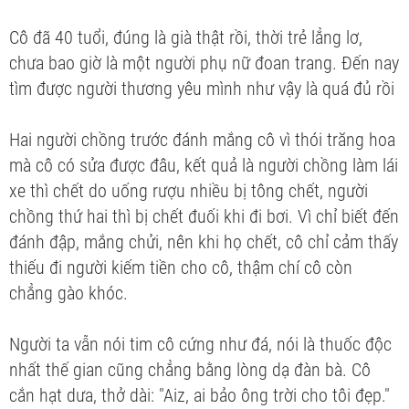
Cô đã 40 tuổi, đúng là già thật rồi, thời trẻ lẳng lơ,
chưa bao giờ là một người phụ nữ đoan trang. Đến nay
tìm được người thương yêu mình như vậy là quá đủ rồi
Hai người chồng trước đánh mắng cô vì thói trăng hoa
mà cô có sửa được đâu, kết quả là người chồng làm lái
xe thì chết do uống rượu nhiều bị tông chết, người
chồng thứ hai thì bị chết đuối khi đi bơi. Vì chỉ biết đến
đánh đập, mắng chửi, nên khi họ chết, cô chỉ cảm thấy
thiếu đi người kiếm tiền cho cô, thậm chí cô còn
chẳng gào khóc.
Người ta vẫn nói tim cô cứng như đá, nói là thuốc độc
nhất thế gian cũng chẳng bằng lòng dạ đàn bà. Cô
cắn hạt dưa, thở dài: "Aiz, ai bảo ông trời cho tôi đẹp."