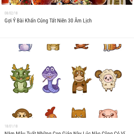
08/02/18
Gợi Ý Bài Khấn Cúng Tất Niên 30 Âm Lịch
18/01/18
Năm Mậu Tuất Những Con Giáp Này Lúc Nào Cũng Có Ví