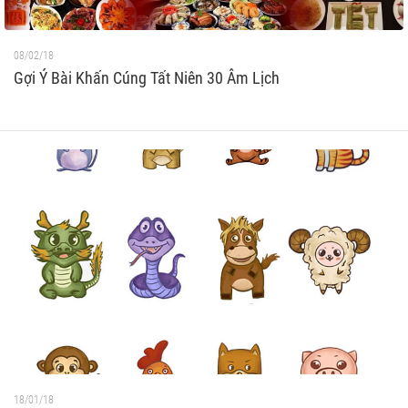
08/02/18
Gợi Ý Bài Khấn Cúng Tất Niên 30 Âm Lịch
18/01/18