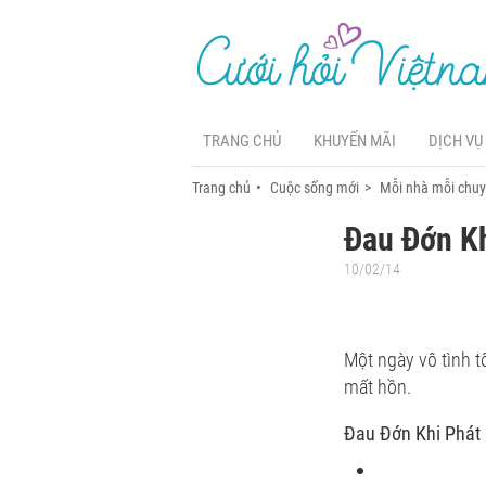
TRANG CHỦ
KHUYẾN MÃI
DỊCH VỤ
Trang chủ
Cuộc sống mới
Mỗi nhà mỗi chu
Đau Đớn Kh
10/02/14
Một ngày vô tình t
mất hồn.
Đau Đớn Khi Phát