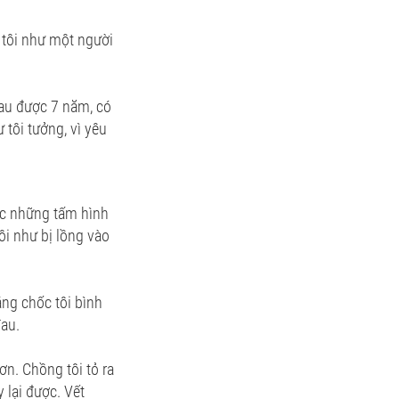
, tôi như một người
hau được 7 năm, có
tôi tưởng, vì yêu
ợc những tấm hình
ôi như bị lồng vào
áng chốc tôi bình
đau.
ơn. Chồng tôi tỏ ra
y lại được. Vết