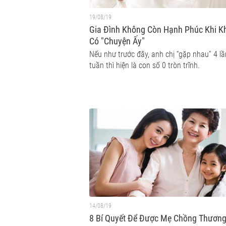
19/08/19
Gia Đình Không Còn Hạnh Phúc Khi K
Có "Chuyện Ấy"
Nếu như trước đây, anh chị “gặp nhau” 4 l
tuần thì hiện là con số 0 tròn trĩnh.
14/08/19
8 Bí Quyết Để Được Mẹ Chồng Thươn