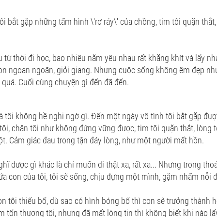
ôi bắt gặp những tấm hình \'rơ ráy\' của chồng, tim tôi quặn thắt
 từ thời đi học, bao nhiêu năm yêu nhau rất khăng khít và lấy n
con ngoan ngoãn, giỏi giang. Nhưng cuộc sống không êm đẹp như 
 quá. Cuối cùng chuyện gì đến đã đến.
 tôi không hề nghi ngờ gì. Đến một ngày vô tình tôi bắt gặp đư
tôi, chân tôi như không đứng vững được, tim tôi quặn thắt, lòng t
t. Cảm giác đau trong tận đáy lòng, như một người mất hồn.
hĩ được gì khác là chỉ muốn đi thật xa, rất xa... Nhưng trong tho
đứa con của tôi, tôi sẽ sống, chịu đựng một mình, gặm nhấm nỗi 
 tôi thiếu bố, dù sao có hình bóng bố thì con sẽ trưởng thành h
àm tổn thương tôi, nhưng đã mất lòng tin thì không biết khi nào lấ