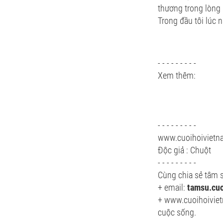
thương trong lòng 
Trong đầu tôi lúc 
- - - - - - - - -
Xem thêm:
- - - - - - - - -
www.cuoihoiviet
Độc giả : Chuột
- - - - - - - - -
Cùng chia sẻ tâm s
+ email:
tamsu.cu
+ www.cuoihoiviet
cuộc sống.