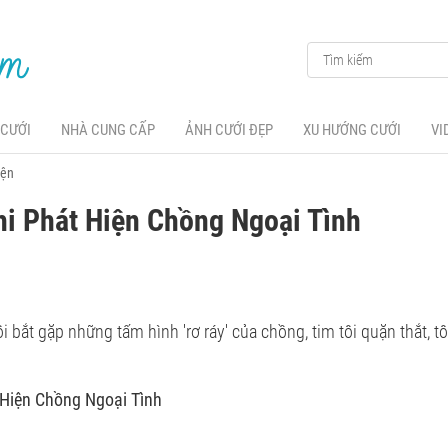
 CƯỚI
NHÀ CUNG CẤP
ẢNH CƯỚI ĐẸP
XU HƯỚNG CƯỚI
VI
yện
i Phát Hiện Chồng Ngoại Tình
ôi bắt gặp những tấm hình 'rơ ráy' của chồng, tim tôi quặn thắt, 
 Hiện Chồng Ngoại Tình