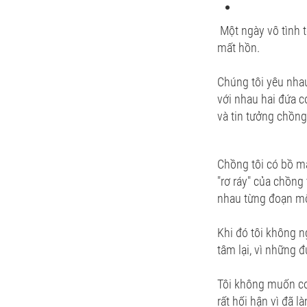
Một ngày vô tình t
mất hồn.
Chúng tôi yêu nhau
với nhau hai đứa 
và tin tưởng chồng
Chồng tôi có bồ mà
"rơ ráy" của chồng 
nhau từng đoạn mộ
Khi đó tôi không ng
tâm lại, vì những 
Tôi không muốn con
rất hối hận vì đã l