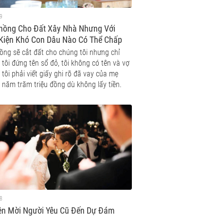
9
hồng Cho Đất Xây Nhà Nhưng Với
 Kiện Khó Con Dâu Nào Có Thể Chấp
ồng sẽ cắt đất cho chúng tôi nhưng chỉ
tôi đứng tên sổ đỏ, tôi không có tên và vợ
tôi phải viết giấy ghi rõ đã vay của mẹ
 năm trăm triệu đồng dù không lấy tiền.
8
ên Mời Người Yêu Cũ Đến Dự Đám