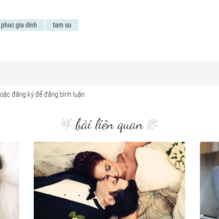
 phuc gia dinh
tam su
bài liên quan