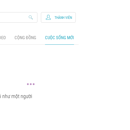
THÀNH VIÊN
DEO
CỘNG ĐỒNG
CUỘC SỐNG MỚI
tôi như một người