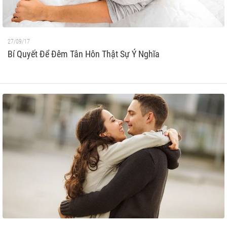
27/09/17
Bí Quyết Để Đêm Tân Hôn Thật Sự Ý Nghĩa