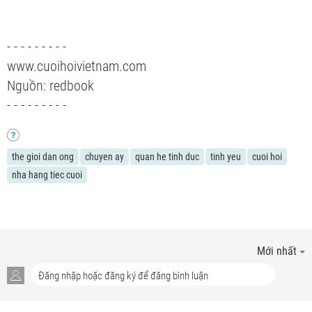
- - - - - - - - -
www.cuoihoivietnam.com
Nguồn: redbook
- - - - - - - - -
the gioi dan ong
chuyen ay
quan he tinh duc
tinh yeu
cuoi hoi
nha hang tiec cuoi
Mới nhất