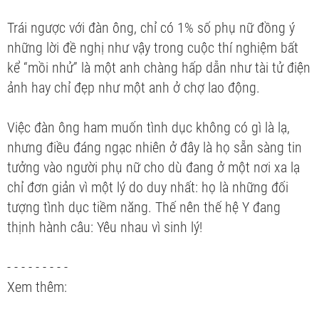
Trái ngược với đàn ông, chỉ có 1% số phụ nữ đồng ý
những lời đề nghị như vậy trong cuộc thí nghiệm bất
kể “mồi nhử” là một anh chàng hấp dẫn như tài tử điện
ảnh hay chỉ đẹp như một anh ở chợ lao động.
Việc đàn ông ham muốn tình dục không có gì là lạ,
nhưng điều đáng ngạc nhiên ở đây là họ sẵn sàng tin
tưởng vào người phụ nữ cho dù đang ở một nơi xa lạ
chỉ đơn giản vì một lý do duy nhất: họ là những đối
tượng tình dục tiềm năng. Thế nên thế hệ Y đang
thịnh hành câu: Yêu nhau vì sinh lý!
- - - - - - - - -
Xem thêm: