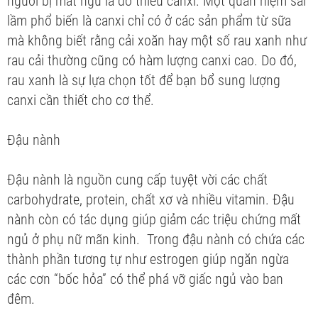
người bị mất ngủ là do thiếu canxi. Một quan niệm sai
lầm phổ biến là canxi chỉ có ở các sản phẩm từ sữa
mà không biết rằng cải xoăn hay một số rau xanh như
rau cải thường cũng có hàm lượng canxi cao. Do đó,
rau xanh là sự lựa chọn tốt để bạn bổ sung lượng
canxi cần thiết cho cơ thể.
Đậu nành
Đậu nành là nguồn cung cấp tuyệt vời các chất
carbohydrate, protein, chất xơ và nhiều vitamin. Đậu
nành còn có tác dụng giúp giảm các triệu chứng mất
ngủ ở phụ nữ mãn kinh. Trong đậu nành có chứa các
thành phần tương tự như estrogen giúp ngăn ngừa
các cơn “bốc hỏa” có thể phá vỡ giấc ngủ vào ban
đêm.