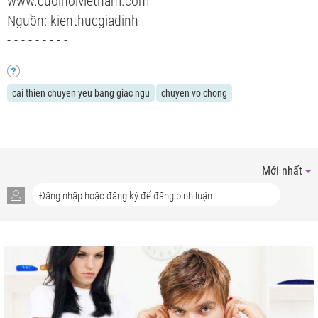
www.cuoihoivietnam.com
Nguồn:
kienthucgiadinh
- - - - - - - - -
cai thien chuyen yeu bang giac ngu
chuyen vo chong
Mới nhất