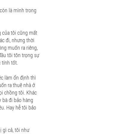
 còn là mình trong
g của tôi cũng mất
ác đi, nhưng thời
ông muốn ra riêng,
đầu tôi tôn trọng sự
tính tốt.
c làm ổn định thì
ốn ra thuê nhà ở
ọi chồng tôi. Khác
y bà đi bảo hàng
u. Hay hễ tôi bảo
gì cả, tôi như