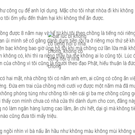
như công cụ để anh lợi dụng. Mặc cho tôi nhạt nhòa đi khi không
o tôi ốm yếu đến thảm hại khi không thể ăn được.
hồng được 8 năm nay và kể từ khi tôi theo chồng là tiếng nói riên
ự an ủi mình sẽ cố gắng dành dụm tiền rồi ra ở riêng mọi thứ sẽ kh
iền bạc không bao giờ ủng hộ tôi khi mà chồng cứ lần lữa mãi kh
iền không có, khi thì ra riêng thấy ba mẹ không ai lo cũng tội. Lúc 
n của chồng vì tôi cũng là người theo đạo Phật, hiếu thuận là đức 
có hai mặt, nhà chồng tôi có năm anh em, ai cũng có công ăn việ
iêng. Đứa em trai của chồng mới cưới vợ được một năm mà đã mu
ì không phóng túng như chồng tôi nên cái gì ba mẹ chồng cũng g
i thấy con mình chưa có nhà cửa thì dành dụm cho con, đằng nà
nó làm ngân hàng lương cao lắm, ăn chi hết, dại gì mà không tiê
 nào cũng đưa tôi mấy triệu.
g ngồi nhìn vì bà nấu ăn hầu như không màu không mùi không vị 