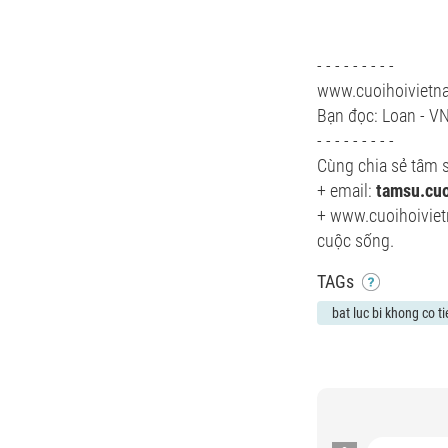
- - - - - - - - -
www.cuoihoiviet
Bạn đọc: Loan - V
- - - - - - - - -
Cùng chia sẻ tâm s
+ email:
tamsu.cu
+ www.cuoihoiviet
cuộc sống.
TAGs
bat luc bi khong co t