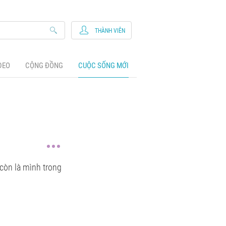
THÀNH VIÊN
DEO
CỘNG ĐỒNG
CUỘC SỐNG MỚI
 còn là mình trong