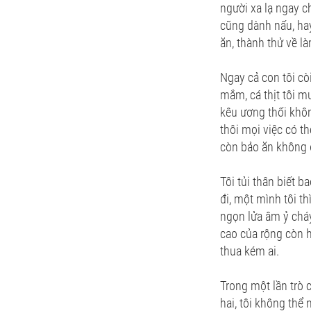
người xa lạ ngay c
cũng dành nấu, ha
ăn, thành thử về l
Ngay cả con tôi c
mắm, cá thịt tôi m
kêu ương thối khôn
thôi mọi việc có th
còn bảo ăn không đ
Tôi tủi thân biết b
đi, một mình tôi t
ngọn lửa âm ỷ cháy
cao của rộng còn h
thua kém ai.
Trong một lần trò 
hai, tôi không thể