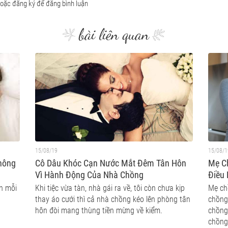
bài liên quan
15/08/19
15/08/1
hông
Cô Dâu Khóc Cạn Nước Mắt Đêm Tân Hôn
Mẹ C
Vì Hành Động Của Nhà Chồng
Điều
Nhận
ần mỗi
Khi tiệc vừa tàn, nhà gái ra về, tôi còn chưa kịp
Mẹ ch
thay áo cưới thì cả nhà chồng kéo lên phòng tân
chồng 
hôn đòi mang thùng tiền mừng về kiểm.
chồng 
chồng