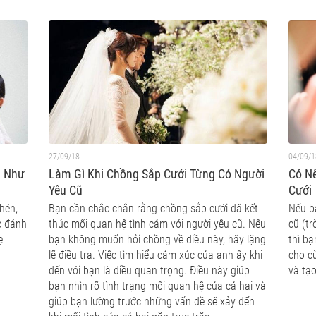
27/09/18
04/09/1
g Như
Làm Gì Khi Chồng Sắp Cưới Từng Có Người
Có N
Yêu Cũ
Cưới
hén,
Bạn cần chắc chắn rằng chồng sắp cưới đã kết
Nếu b
c đánh
thúc mối quan hệ tình cảm với người yêu cũ. Nếu
cũ (tr
ẹ
bạn không muốn hỏi chồng về điều này, hãy lặng
thì bạ
lẽ điều tra. Việc tìm hiểu cảm xúc của anh ấy khi
cho c
đến với bạn là điều quan trọng. Điều này giúp
và tạ
bạn nhìn rõ tình trạng mối quan hệ của cả hai và
giúp bạn lường trước những vấn đề sẽ xảy đến