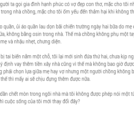
gười ta gọi gia đình hạnh phúc có vợ đẹp con thơ, mặc cho tôi nh
 trong nhà chồng, mặc cho tôi ốm yếu đến thảm hại khi không th
 áo quần, ủi áo quần lau dọn bãi chiến trường ngày hai bữa do m
 cửa, không bằng osin trong nhà. Thế mà chồng không phụ một tay
a mẹ và nhậu nhẹt, chưng diện.
 tai biến nằm một chỗ, tôi lại mới sinh đứa thứ hai, chưa kịp ngh
 ý định vay thêm tiền xây nhà cũng vì thế mà không bao giờ được
g phải chọn lựa giữa mẹ hay vợ nhưng một người chồng không biế
 thế thì mấy ai sẽ chịu đựng thêm được nữa.
 dần chết mòn trong ngôi nhà mà tôi không được phép nói một từ.
hì cuộc sống của tôi mới thay đổi đây?