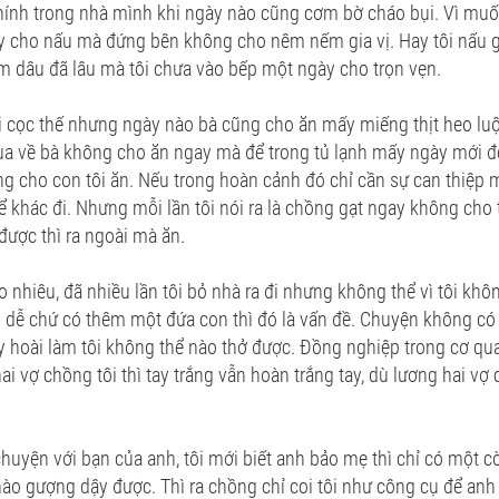
hính trong nhà mình khi ngày nào cũng cơm bờ cháo bụi. Vì muố
y cho nấu mà đứng bên không cho nêm nếm gia vị. Hay tôi nấu gì
àm dâu đã lâu mà tôi chưa vào bếp một ngày cho trọn vẹn.
òi cọc thế nhưng ngày nào bà cũng cho ăn mấy miếng thịt heo l
ua về bà không cho ăn ngay mà để trong tủ lạnh mấy ngày mới đe
g cho con tôi ăn. Nếu trong hoàn cảnh đó chỉ cần sự can thiệp m
ể khác đi. Nhưng mỗi lần tôi nói ra là chồng gạt ngay không cho tô
ược thì ra ngoài mà ăn.
ao nhiêu, đã nhiều lần tôi bỏ nhà ra đi nhưng không thể vì tôi kh
hì dễ chứ có thêm một đứa con thì đó là vấn đề. Chuyện không có 
 hoài làm tôi không thể nào thở được. Đồng nghiệp trong cơ qu
ai vợ chồng tôi thì tay trắng vẫn hoàn trắng tay, dù lương hai v
chuyện với bạn của anh, tôi mới biết anh bảo mẹ thì chỉ có một cò
 nào gượng dậy được. Thì ra chồng chỉ coi tôi như công cụ để anh