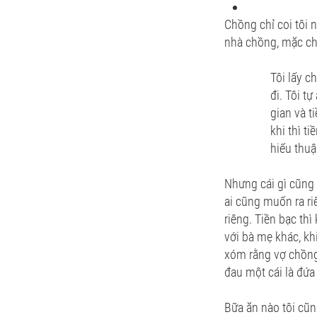
Chồng chỉ coi tôi 
nhà chồng, mặc ch
Tôi lấy c
đi. Tôi t
gian và t
khi thì t
hiếu thuậ
Nhưng cái gì cũng 
ai cũng muốn ra r
riêng. Tiền bạc th
với bà mẹ khác, kh
xóm rằng vợ chồng 
đau một cái là đứa
Bữa ăn nào tôi cũn