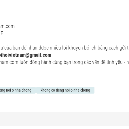
nam.com
NE
ự của bạn để nhận được nhiều lời khuyên bổ ích bằng cách gửi t
oihoivietnam@gmail.com
nam.com luôn đồng hành cùng bạn trong các vấn đề tình yêu - h
ieng noi o nha chong
khong co tieng noi o nha chong