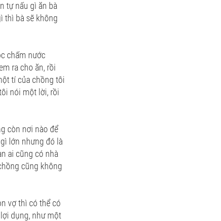
n tự nấu gì ăn bà
 thì bà sẽ không
uộc chấm nước
m ra cho ăn, rồi
ột tí của chồng tôi
i nói một lời, rồi
ông còn nơi nào để
gì lớn nhưng đó là
an ai cũng có nhà
ợ chồng cũng không
n vợ thì có thể có
 lợi dụng, như một