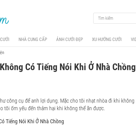
 CƯỚI
NHÀ CUNG CẤP
ẢNH CƯỚI ĐẸP
XU HƯỚNG CƯỚI
VI
yện
 Không Có Tiếng Nói Khi Ở Nhà Chồng
như công cụ để anh lợi dụng. Mặc cho tôi nhạt nhòa đi khi không
o tôi ốm yếu đến thảm hại khi không thể ăn được.
Có Tiếng Nói Khi Ở Nhà Chồng