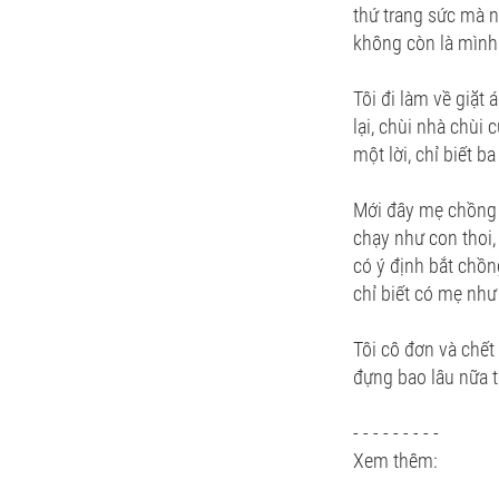
thứ trang sức mà n
không còn là mình
Tôi đi làm về giặt
lại, chùi nhà chùi
một lời, chỉ biết b
Mới đây mẹ chồng bị
chạy như con thoi,
có ý định bắt chồn
chỉ biết có mẹ như
Tôi cô đơn và chết
đựng bao lâu nữa t
- - - - - - - - -
Xem thêm: