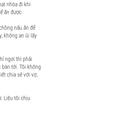
ạt nhòa đi khi
ể ăn được.
ẹ chồng nấu ăn để
, không an ủi lấy
ỉ ngơi thì phải
 bàn tới. Tôi không
t chia sẻ với vợ,
 Liệu tôi chịu