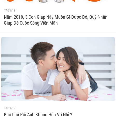
17/01/18
Năm 2018, 3 Con Giáp Này Muốn Gì Được Đó, Quý Nhân
Giúp Đỡ Cuộc Sống Viên Mãn
18/11/17
Bao Lâu Rồi Anh Không Hôn Vợ Nhỉ ?