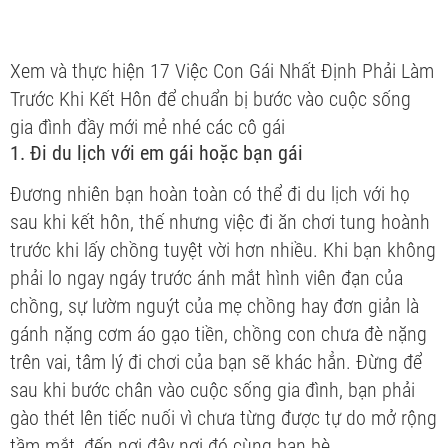
Xem và thực hiện 17 Việc Con Gái Nhất Định Phải Làm
Trước Khi Kết Hôn để chuẩn bị bước vào cuộc sống
gia đình đầy mới mẻ nhé các cô gái
1. Đi du lịch với em gái hoặc bạn gái
Đương nhiên bạn hoàn toàn có thể đi du lịch với họ
sau khi kết hôn, thế nhưng việc đi ăn chơi tung hoành
trước khi lấy chồng tuyệt vời hơn nhiều. Khi bạn không
phải lo ngay ngáy trước ánh mắt hình viên đạn của
chồng, sự lườm nguýt của mẹ chồng hay đơn giản là
gánh nặng cơm áo gạo tiền, chồng con chưa đè nặng
trên vai, tâm lý đi chơi của bạn sẽ khác hẳn. Đừng để
sau khi bước chân vào cuộc sống gia đình, bạn phải
gào thét lên tiếc nuối vì chưa từng được tự do mở rộng
tầm mắt, đến nơi đây nơi đó cùng bạn bè.