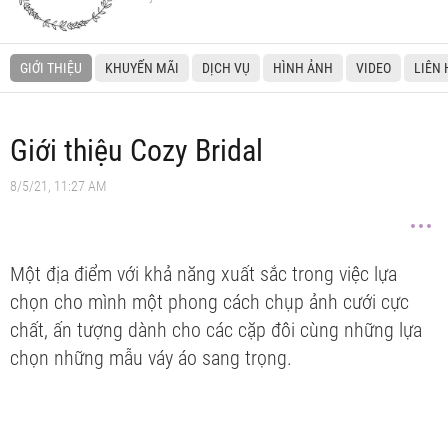
GIỚI THIỆU
KHUYẾN MÃI
DỊCH VỤ
HÌNH ẢNH
VIDEO
LIÊN 
Giới thiệu Cozy Bridal
8/5/21, 11:27 AM
Một địa điểm với khả năng xuất sắc trong việc lựa
chọn cho mình một phong cách chụp ảnh cưới cực
chất, ấn tượng dành cho các cặp đôi cùng những lựa
chọn những mẫu váy áo sang trọng.