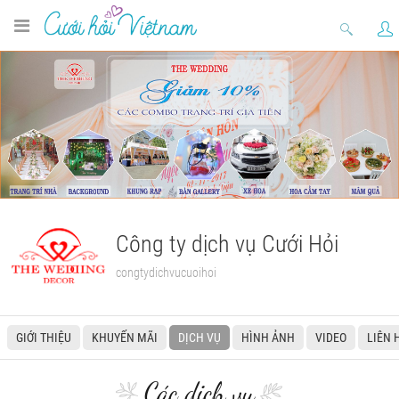
Công ty dịch vụ Cưới Hỏi
congtydichvucuoihoi
GIỚI THIỆU
KHUYẾN MÃI
DỊCH VỤ
HÌNH ẢNH
VIDEO
LIÊN 
Các dịch vụ