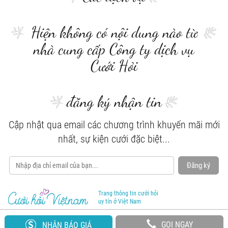
Hiện không có nội dung nào từ
nhà cung cấp Công ty dịch vụ
Cưới Hỏi
đăng ký nhận tin
Cập nhật qua email các chương trình khuyến mãi mới
nhất, sự kiện cưới đặc biệt...
Đăng ký
Trang thông tin cưới hỏi
uy tín ở Việt Nam
GỌI NGAY
NHẬN BÁO GIÁ