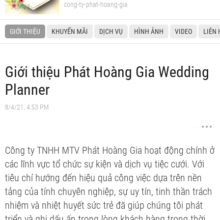
cong-ty-phat-hoang-gia
GIỚI THIỆU
KHUYẾN MÃI
DỊCH VỤ
HÌNH ẢNH
VIDEO
LIÊN 
Giới thiệu Phát Hoàng Gia Wedding
Planner
8/4/21, 4:53 PM
Công ty TNHH MTV Phát Hoàng Gia hoạt động chính ở
các lĩnh vực tổ chức sự kiện và dịch vụ tiệc cưới. Với
tiêu chí hướng đến hiệu quả công việc dựa trên nền
tảng của tính chuyên nghiệp, sự uy tín, tinh thần trách
nhiệm và nhiệt huyết sức trẻ đã giúp chúng tôi phát
triển và ghi dấu ấn trong lòng khách hàng trong thời