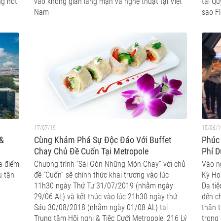
ng hot
vào không gian lãng mạn và nghệ thuật tại Việt
tại Qu
Nam
sao F
17/07/19
15/06/1
 &
Cùng Khám Phá Sự Độc Đáo Với Buffet
Phúc 
Chay Chủ Đề Cuốn Tại Metropole
Phí D
ịa điểm
Chương trình “Sài Gòn Những Món Chay” với chủ
Vào n
u tận
đề “Cuốn” sẽ chính thức khai trương vào lúc
Kỳ Hoà
11h30 ngày Thứ Tư 31/07/2019 (nhằm ngày
Dạ ti
29/06 AL) và kết thúc vào lúc 21h30 ngày thứ
đến c
Sáu 30/08/2018 (nhằm ngày 01/08 AL) tại
thân 
Trung tâm Hội nghị & Tiệc Cưới Metropole, 216 Lý
trọng