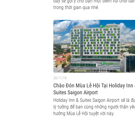
đây sẽ gợi ý cho bạn một điểm vui chơi đa
trong thời gian qua nhé.
26/11/19
Chào Đón Mùa Lễ Hội Tại Holiday Inn
Suites Saigon Airport
Holiday Inn & Suites Saigon Airport sẽ là đ
lý tưởng để bạn cùng những người thân yê
hưởng Mùa Lễ Hội tuyệt vời này.