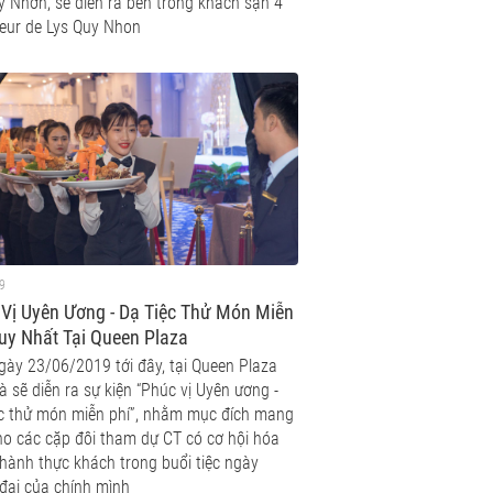
y Nhơn, sẽ diễn ra bên trong khách sạn 4
leur de Lys Quy Nhon
9
Vị Uyên Ương - Dạ Tiệc Thử Món Miễn
uy Nhất Tại Queen Plaza
gày 23/06/2019 tới đây, tại Queen Plaza
 sẽ diễn ra sự kiện “Phúc vị Uyên ương -
ệc thử món miễn phí”, nhằm mục đích mang
ho các cặp đôi tham dự CT có cơ hội hóa
thành thực khách trong buổi tiệc ngày
 đại của chính mình