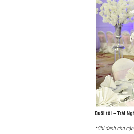
Buổi tối – Trải N
*Chỉ dành cho cặp