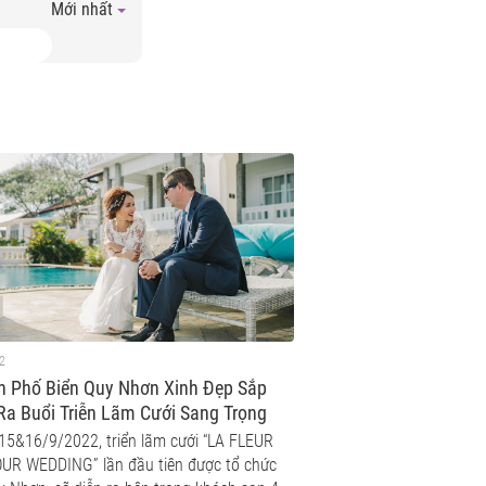
Mới nhất
2
h Phố Biển Quy Nhơn Xinh Đẹp Sắp
Ra Buổi Triễn Lãm Cưới Sang Trọng
Cấp Lần Đầu Tiên Tổ Chức Tại Khách
15&16/9/2022, triển lãm cưới “LA FLEUR
 Sao Fleur De Lys Quy Nhơn
UR WEDDING” lần đầu tiên được tổ chức