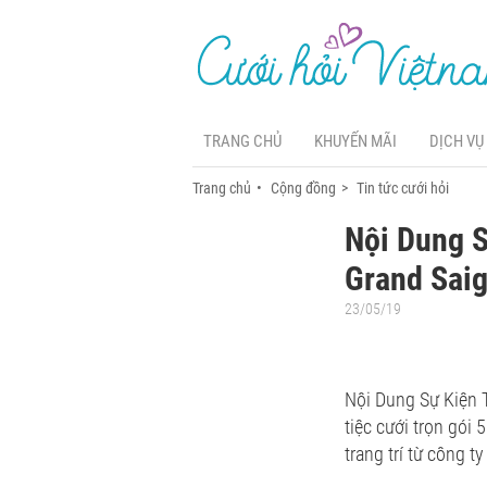
TRANG CHỦ
KHUYẾN MÃI
DỊCH VỤ
Trang chủ
Cộng đồng
Tin tức cưới hỏi
Nội Dung S
Grand Sai
23/05/19
Nội Dung Sự Kiện 
tiệc cưới trọn gó
trang trí từ công t