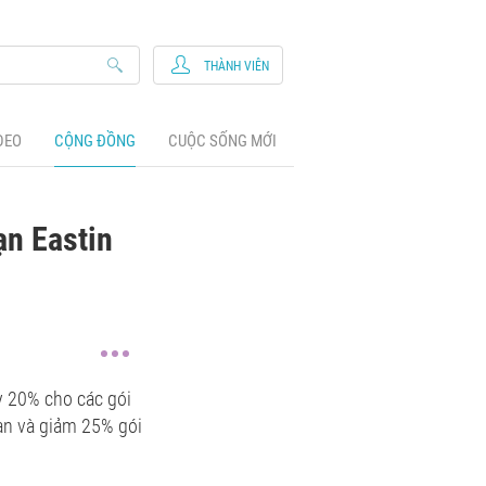
THÀNH VIÊN
DEO
CỘNG ĐỒNG
CUỘC SỐNG MỚI
ạn Eastin
y 20% cho các gói
àn và giảm 25% gói