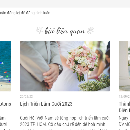
bài liên quan
20/02/23
12/09/2
mptons
Lịch Triển Lãm Cưới 2023
Thàn
Diễn 
Đẳng 
ràm
Cưới Hỏi Việt Nam sẽ tổng hợp lịch triển lãm cưới
Ngày 
Sạn 4
dưới
2023 TP. HCM. Cô dâu chú rể đến để hoà mình
D’AMO