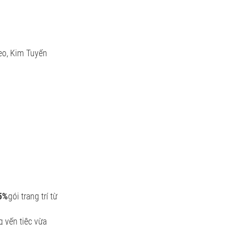
leo, Kim Tuyến
5%
gói trang trí từ
g yến tiệc vừa