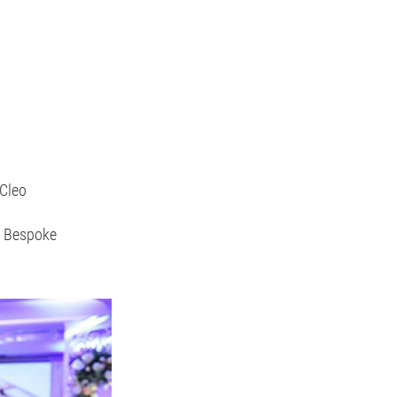
 Cleo
m Bespoke