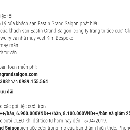
h
iệc tối
 Lý của khách sạn Eastin Grand Saigon phát biểu
của khách sạn Eastin Grand Saigon, công ty trang trí tiệc cưới C
Jewelry và nhà may vest Kim Bespoke
 may mắn
à tư vấn
oàn toàn miễn phí:
ngrandsaigon.com
.388
hoặc
0989.155.564
 ưu đãi
các gói tiệc cưới trọn
++/bàn
,
6.900.000VND++/bàn
,
8.100.000VND++/bàn và giảm 2
tiệc cưới CLEO khi đặt tiệc từ hôm nay đến 15/04/2019.
nd Saigon
biến tiệc cưới trong mơ của bạn thành hiện thực. Phòn