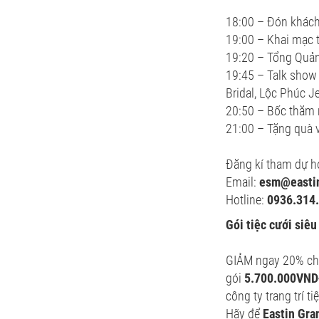
18:00 – Đón khác
19:00 – Khai mạc t
19:20 – Tổng Quản
19:45 – Talk show 
Bridal, Lộc Phúc 
20:50 – Bốc thăm
21:00 – Tặng quà v
Đăng kí tham dự h
Email:
esm@easti
Hotline:
0936.314
Gói tiệc cưới siêu
GIẢM ngay 20% cho 
gói
5.700.000VND
công ty trang trí 
Hãy để
Eastin Gra