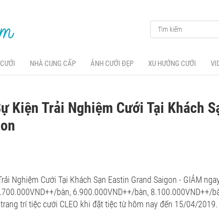
 CƯỚI
NHÀ CUNG CẤP
ẢNH CƯỚI ĐẸP
XU HƯỚNG CƯỚI
VI
ự Kiện Trải Nghiệm Cưới Tại Khách S
gon
Trải Nghiệm Cưới Tại Khách Sạn Eastin Grand Saigon - GIẢM nga
i 5.700.000VND++/bàn, 6.900.000VND++/bàn, 8.100.000VND++/b
y trang trí tiệc cưới CLEO khi đặt tiệc từ hôm nay đến 15/04/2019.