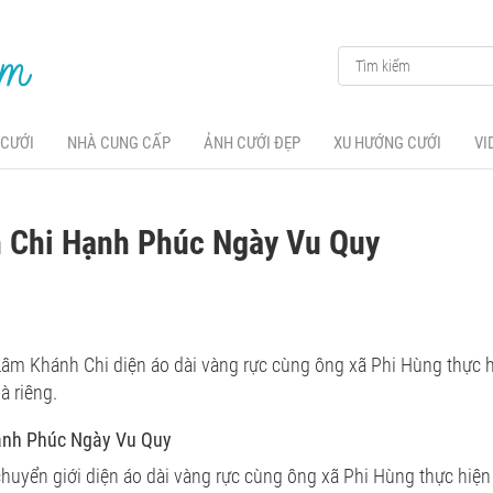
 CƯỚI
NHÀ CUNG CẤP
ẢNH CƯỚI ĐẸP
XU HƯỚNG CƯỚI
VI
 Chi Hạnh Phúc Ngày Vu Quy
Lâm Khánh Chi diện áo dài vàng rực cùng ông xã Phi Hùng thực h
à riêng.
ạnh Phúc Ngày Vu Quy
chuyển giới diện áo dài vàng rực cùng ông xã Phi Hùng thực hiện