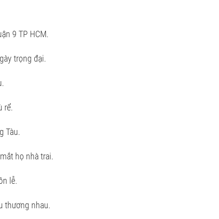
quận 9 TP HCM.
gày trọng đại.
u.
 rể.
g Tàu.
mắt họ nhà trai.
n lễ.
êu thương nhau.