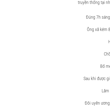
truyền thống tại nh
Đúng 7h sáng,
Ông xã kém 8 
H
Chồ
Bố mẹ
Sau khi được gi
Lâm 
Đôi uyên ương 