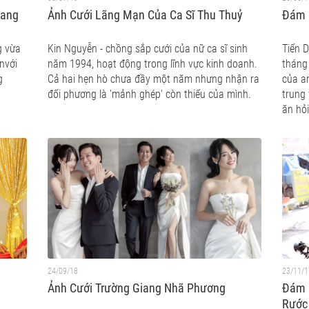
rang
Ảnh Cưới Lãng Mạn Của Ca Sĩ Thu Thuỷ
Đám 
g vừa
Kin Nguyễn - chồng sắp cưới của nữ ca sĩ sinh
Tiến 
nvới
năm 1994, hoạt động trong lĩnh vực kinh doanh.
tháng
g
Cả hai hẹn hò chưa đầy một năm nhưng nhận ra
của a
đối phương là 'mảnh ghép' còn thiếu của mình.
trung 
ăn hỏi
24/09/18
23/11/1
g
Ảnh Cưới Trường Giang Nhã Phương
Đám C
Rước