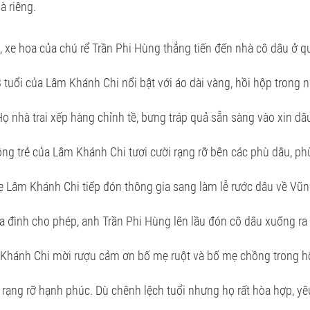
à riêng.
 xe hoa của chú rể Trần Phi Hùng thẳng tiến đến nhà cô dâu ở 
tuổi của Lâm Khánh Chi nổi bật với áo dài vàng, hồi hộp trong n
ọ nhà trai xếp hàng chỉnh tề, bưng tráp quả sẵn sàng vào xin dâ
ng trẻ của Lâm Khánh Chi tươi cười rạng rỡ bên các phù dâu, phù
 Lâm Khánh Chi tiếp đón thông gia sang làm lễ rước dâu về Vũn
a đình cho phép, anh Trần Phi Hùng lên lầu đón cô dâu xuống ra 
Khánh Chi mời rượu cảm ơn bố mẹ ruột và bố mẹ chồng trong hô
rạng rỡ hạnh phúc. Dù chênh lệch tuổi nhưng họ rất hòa hợp, y