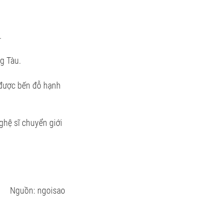
.
g Tàu.
 được bến đỗ hạnh
ghệ sĩ chuyển giới
Nguồn: ngoisao