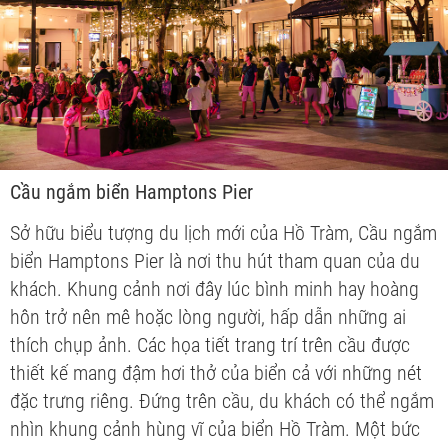
Cầu ngắm biển Hamptons Pier
Sở hữu biểu tượng du lịch mới của Hồ Tràm, Cầu ngắm
biển Hamptons Pier là nơi thu hút tham quan của du
khách. Khung cảnh nơi đây lúc bình minh hay hoàng
hôn trở nên mê hoặc lòng người, hấp dẫn những ai
thích chụp ảnh. Các họa tiết trang trí trên cầu được
thiết kế mang đậm hơi thở của biển cả với những nét
đặc trưng riêng. Đứng trên cầu, du khách có thể ngắm
nhìn khung cảnh hùng vĩ của biển Hồ Tràm. Một bức