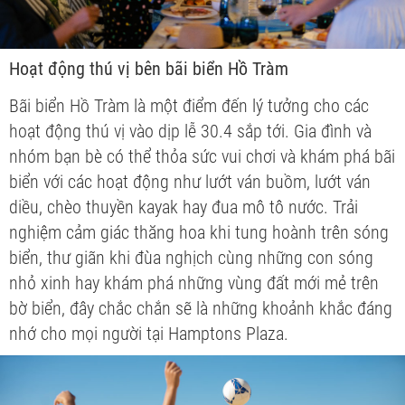
Hoạt động thú vị bên bãi biển Hồ Tràm
Bãi biển Hồ Tràm là một điểm đến lý tưởng cho các
hoạt động thú vị vào dịp lễ 30.4 sắp tới. Gia đình và
nhóm bạn bè có thể thỏa sức vui chơi và khám phá bãi
biển với các hoạt động như lướt ván buồm, lướt ván
diều, chèo thuyền kayak hay đua mô tô nước. Trải
nghiệm cảm giác thăng hoa khi tung hoành trên sóng
biển, thư giãn khi đùa nghịch cùng những con sóng
nhỏ xinh hay khám phá những vùng đất mới mẻ trên
bờ biển, đây chắc chắn sẽ là những khoảnh khắc đáng
nhớ cho mọi người tại Hamptons Plaza.