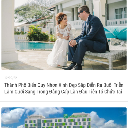
12/09/22
Thành Phố Biển Quy Nhơn Xinh Đẹp Sắp Diễn Ra Buổi Triễn
Lãm Cưới Sang Trọng Đẳng Cấp Lần Đầu Tiên Tổ Chức Tại
Khách Sạn 4 Sao Fleur De Lys Quy Nhơn