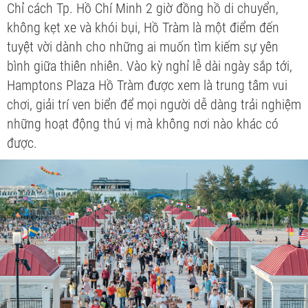
Chỉ cách Tp. Hồ Chí Minh 2 giờ đồng hồ di chuyển,
không kẹt xe và khói bụi, Hồ Tràm là một điểm đến
tuyệt vời dành cho những ai muốn tìm kiếm sự yên
bình giữa thiên nhiên. Vào kỳ nghỉ lễ dài ngày sắp tới,
Hamptons Plaza Hồ Tràm được xem là trung tâm vui
chơi, giải trí ven biển để mọi người dễ dàng trải nghiệm
những hoạt động thú vị mà không nơi nào khác có
được.