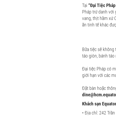
Tại
“Đại Tiệc Pháp 
Pháp trứ danh với 
vang, thịt hầm xứ 
ăn tinh tế khác đượ
Bữa tiệc sẽ không 
táo giòn, bánh táo
Đại tiệc Pháp có m
giới hạn với các m
Đặt bàn hoặc thông 
dine@hcm.equator
Khách sạn Equato
• Địa chỉ: 242 Trầ