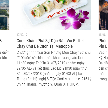
17/07/19
15/06/1
 &
Cùng Khám Phá Sự Độc Đáo Với Buffet
Phúc 
Chay Chủ Đề Cuốn Tại Metropole
Phí D
ịa điểm
Chương trình “Sài Gòn Những Món Chay” với chủ
Vào n
u tận
đề “Cuốn” sẽ chính thức khai trương vào lúc
Kỳ Hoà
11h30 ngày Thứ Tư 31/07/2019 (nhằm ngày
Dạ ti
29/06 AL) và kết thúc vào lúc 21h30 ngày thứ
đến c
Sáu 30/08/2018 (nhằm ngày 01/08 AL) tại
thân 
Trung tâm Hội nghị & Tiệc Cưới Metropole, 216 Lý
trọng
Chính Thắng, Phường 9, Quận 3, TP.HCM.