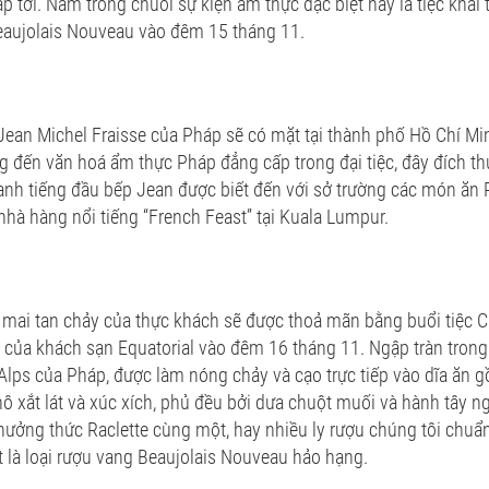
p tới. Nằm trong chuỗi sự kiện ẩm thực đặc biệt này là tiệc khai
eaujolais Nouveau vào đêm 15 tháng 11.
Jean Michel Fraisse của Pháp sẽ có mặt tại thành phố Hồ Chí Min
đến văn hoá ẩm thực Pháp đẳng cấp trong đại tiệc, đây đích thự
anh tiếng đầu bếp Jean được biết đến với sở trường các món ăn 
nhà hàng nổi tiếng “French Feast” tại Kuala Lumpur.
ai tan chảy của thực khách sẽ được thoả mãn bằng buổi tiệc Ch
a của khách sạn Equatorial vào đêm 16 tháng 11. Ngập tràn tron
 Alps của Pháp, được làm nóng chảy và cạo trực tiếp vào dĩa ăn 
hô xắt lát và xúc xích, phủ đều bởi dưa chuột muối và hành tây n
thưởng thức Raclette cùng một, hay nhiều ly rượu chúng tôi chuẩ
t là loại rượu vang Beaujolais Nouveau hảo hạng.