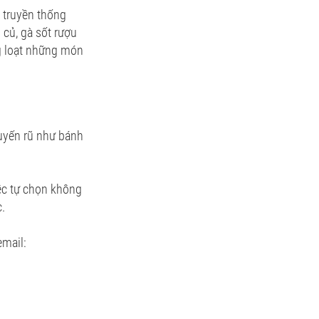
 truyền thống
 củ, gà sốt rượu
ng loạt những món
quyến rũ như bánh
iệc tự chọn không
.
mail: