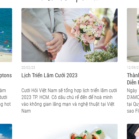
20/02/23
12/09/2
mptons
Lịch Triển Lãm Cưới 2023
Thàn
Diễn 
Đẳng 
ràm
Cưới Hỏi Việt Nam sẽ tổng hợp lịch triển lãm cưới
Ngày 
Sạn 4
dưới
2023 TP. HCM. Cô dâu chú rể đến để hoà mình
D’AMO
ng hot
vào không gian lãng mạn và nghệ thuật tại Việt
tại Qu
Nam
sao F