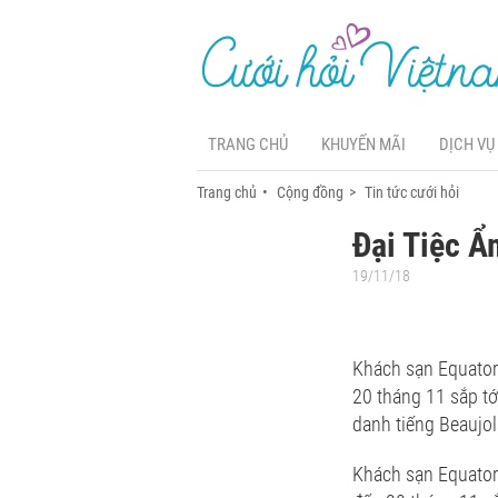
TRANG CHỦ
KHUYẾN MÃI
DỊCH VỤ
Trang chủ
Cộng đồng
Tin tức cưới hỏi
Đại Tiệc Ẩ
19/11/18
Khách sạn Equatori
20 tháng 11 sắp tớ
danh tiếng Beaujo
Khách sạn Equatori