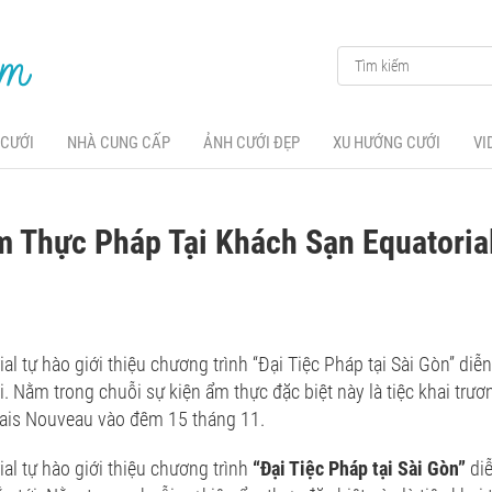
 CƯỚI
NHÀ CUNG CẤP
ẢNH CƯỚI ĐẸP
XU HƯỚNG CƯỚI
VI
m Thực Pháp Tại Khách Sạn Equatori
al tự hào giới thiệu chương trình “Đại Tiệc Pháp tại Sài Gòn” diễ
i. Nằm trong chuỗi sự kiện ẩm thực đặc biệt này là tiệc khai trư
lais Nouveau vào đêm 15 tháng 11.
al tự hào giới thiệu chương trình
“Đại Tiệc Pháp tại Sài Gòn”
di