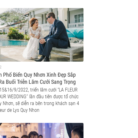
2
h Phố Biển Quy Nhơn Xinh Đẹp Sắp
Ra Buổi Triễn Lãm Cưới Sang Trọng
Cấp Lần Đầu Tiên Tổ Chức Tại Khách
15&16/9/2022, triển lãm cưới “LA FLEUR
 Sao Fleur De Lys Quy Nhơn
UR WEDDING” lần đầu tiên được tổ chức
y Nhơn, sẽ diễn ra bên trong khách sạn 4
leur de Lys Quy Nhon