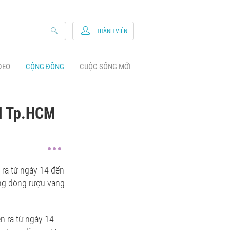
THÀNH VIÊN
DEO
CỘNG ĐỒNG
CUỘC SỐNG MỚI
al Tp.HCM
n ra từ ngày 14 đến
ơng dòng rượu vang
ễn ra từ ngày 14