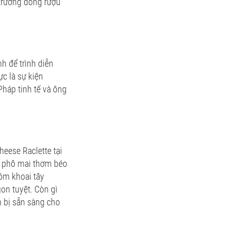
 trương dòng rượu
h để trình diễn
c là sự kiện
Pháp tinh tế và ông
eese Raclette tại
g phô mai thơm béo
gồm khoai tây
gon tuyệt. Còn gì
n bị sẵn sàng cho