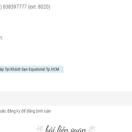
84) 838397777 (ext: 8020)
m:
áp Tại Khách Sạn Equatorial Tp.HCM
bài liên quan