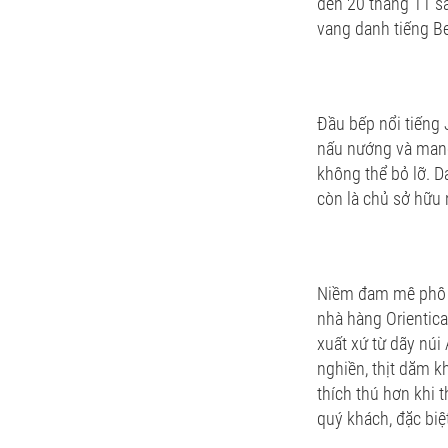
đến 20 tháng 11 sắ
vang danh tiếng B
Đầu bếp nổi tiếng 
nấu nướng và mang 
không thể bỏ lỡ. D
còn là chủ sở hữu 
Niềm đam mê phô m
nhà hàng Orientic
xuất xứ từ dãy núi
nghiền, thịt dăm k
thích thú hơn khi 
quý khách, đặc biệ