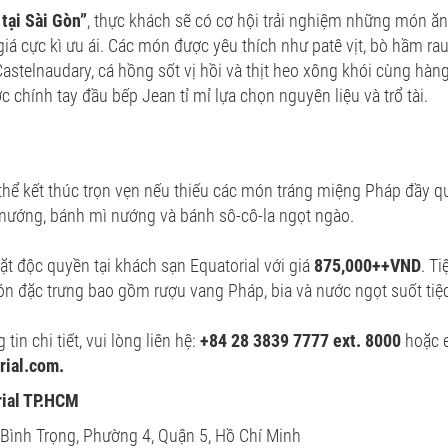
tại Sài Gòn”
, thực khách sẽ có cơ hội trải nghiệm những món ăn
giá cực kì ưu ái. Các món được yêu thích như patê vịt, bò hầm rau
Castelnaudary, cá hồng sốt vị hồi và thịt heo xông khói cùng hà
c chính tay đầu bếp Jean tỉ mỉ lựa chọn nguyên liệu và trổ tài.
thể kết thúc trọn vẹn nếu thiếu các món tráng miệng Pháp đầy 
 nướng, bánh mì nướng và bánh sô-cô-la ngọt ngào.
ặt độc quyền tại khách sạn Equatorial với giá
875,000++VND
. T
ón đặc trưng bao gồm rượu vang Pháp, bia và nước ngọt suốt tiệc
tin chi tiết, vui lòng liên hệ:
+84 28 3839 7777 ext. 8000
hoặc e
ial.com.
rial TP.HCM
n Bình Trọng, Phường 4, Quận 5, Hồ Chí Minh