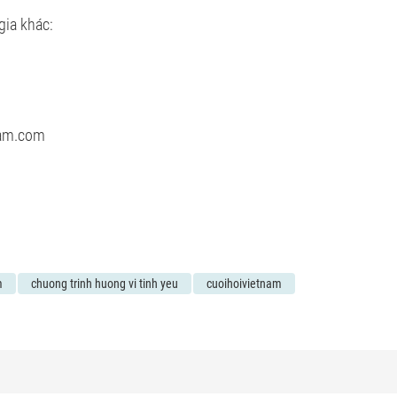
gia khác:
nam.com
m
chuong trinh huong vi tinh yeu
cuoihoivietnam