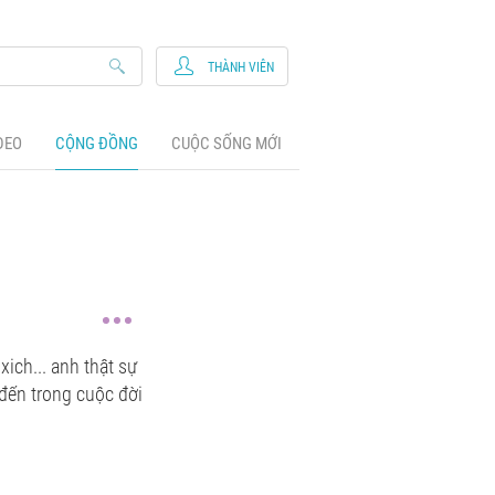
THÀNH VIÊN
DEO
CỘNG ĐỒNG
CUỘC SỐNG MỚI
ich... anh thật sự
đến trong cuộc đời