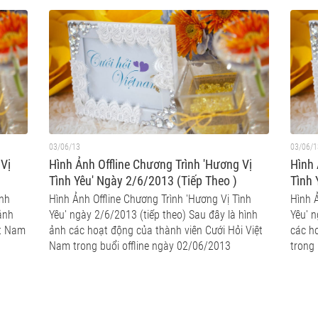
03/06/13
03/06/1
 Vị
Hình Ảnh Offline Chương Trình 'Hương Vị
Hình 
Tình Yêu' Ngày 2/6/2013 (tiếp Theo )
Tình 
ình
Hình Ảnh Offline Chương Trình 'Hương Vị Tình
Hình Ả
ảnh
Yêu' ngày 2/6/2013 (tiếp theo) Sau đây là hình
Yêu' n
ệt Nam
ảnh các hoạt động của thành viên Cưới Hỏi Việt
các h
Nam trong buổi offline ngày 02/06/2013
trong