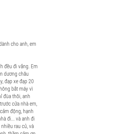
 dành cho anh, em
nh đều đi vắng. Em
iên dương châu
y, đạp xe đạp 20
không bắt máy vì
 đùa thôi, anh
trước cửa nhà em,
m cảm động, hạnh
à đi... và anh đi
nhiều rau củ, và
 anh, thầm cảm ơn