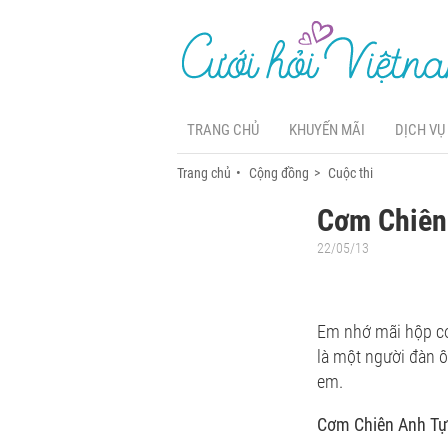
TRANG CHỦ
KHUYẾN MÃI
DỊCH VỤ
Trang chủ
Cộng đồng
Cuộc thi
Cơm Chiên
22/05/13
Em nhớ mãi hộp cơm
là một người đàn ô
em.
Cơm Chiên Anh T