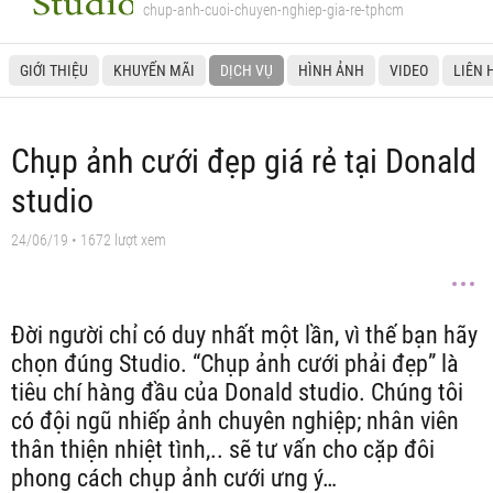
chup-anh-cuoi-chuyen-nghiep-gia-re-tphcm
GIỚI THIỆU
KHUYẾN MÃI
DỊCH VỤ
HÌNH ẢNH
VIDEO
LIÊN 
Chụp ảnh cưới đẹp giá rẻ tại Donald
studio
24/06/19
• 1672 lượt xem
Đời người chỉ có duy nhất một lần, vì thế bạn hãy
chọn đúng Studio. “Chụp ảnh cưới phải đẹp” là
tiêu chí hàng đầu của Donald studio. Chúng tôi
có đội ngũ nhiếp ảnh chuyên nghiệp; nhân viên
thân thiện nhiệt tình,.. sẽ tư vấn cho cặp đôi
phong cách chụp ảnh cưới ưng ý…