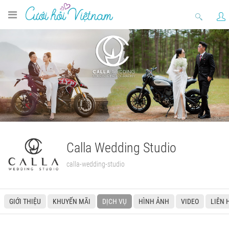
Calla Wedding Studio
calla-wedding-studio
GIỚI THIỆU
KHUYẾN MÃI
DỊCH VỤ
HÌNH ẢNH
VIDEO
LIÊN 