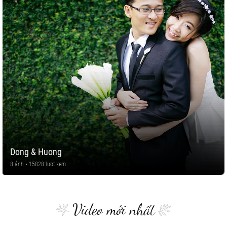
Dong & Huong
8 ảnh • 15828 lượt xem
Video mới nhất