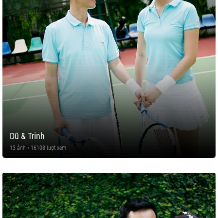
Dũ & Trinh
13 ảnh • 16108 lượt xem