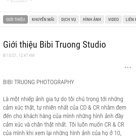
GIỚI THIỆU
KHUYẾN MÃI
DỊCH VỤ
HÌNH ẢNH
VIDEO
LIÊN 
Giới thiệu Bibi Truong Studio
8/15/21, 12:47 AM
BIBI TRUONG PHOTOGRAPHY
Là một nhiếp ảnh gia tự do tôi chú trọng tới những
cảm xúc thật, tự nhiên nhất của CD & CR nhằm đem
đến cho khách hàng của mình những hình ảnh đầy
cảm xúc và chân thật nhất. Tôi luôn muốn CR & CR
của mình khi xem lại những hình ảnh của họ ở 10,