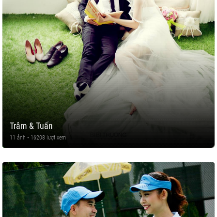
Trâm & Tuấn
11 ảnh • 16208 lượt xem