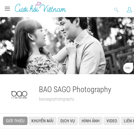
BAO SAGO Photography
baosagophotography
GIỚI THIỆU
KHUYẾN MÃI
DỊCH VỤ
HÌNH ẢNH
VIDEO
LIÊN 