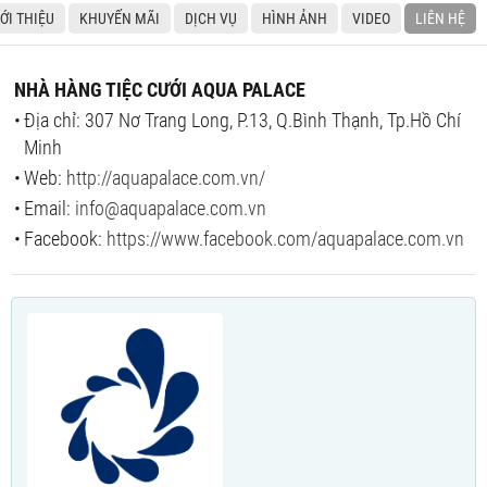
IỚI THIỆU
KHUYẾN MÃI
DỊCH VỤ
HÌNH ẢNH
VIDEO
LIÊN HỆ
NHÀ HÀNG TIỆC CƯỚI AQUA PALACE
Địa chỉ: 307 Nơ Trang Long, P.13, Q.Bình Thạnh, Tp.Hồ Chí
Minh
Web:
http://aquapalace.com.vn/
Email:
info@aquapalace.com.vn
Facebook:
https://www.facebook.com/aquapalace.com.vn