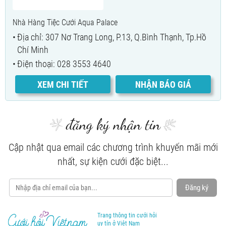
Nhà Hàng Tiệc Cưới Aqua Palace
Địa chỉ: 307 Nơ Trang Long, P.13, Q.Bình Thạnh, Tp.Hồ
Chí Minh
Điện thoại: 028 3553 4640
XEM CHI TIẾT
NHẬN BÁO GIÁ
đăng ký nhận tin
Cập nhật qua email các chương trình khuyến mãi mới
nhất, sự kiện cưới đặc biệt...
Đăng ký
Trang thông tin cưới hỏi
uy tín ở Việt Nam