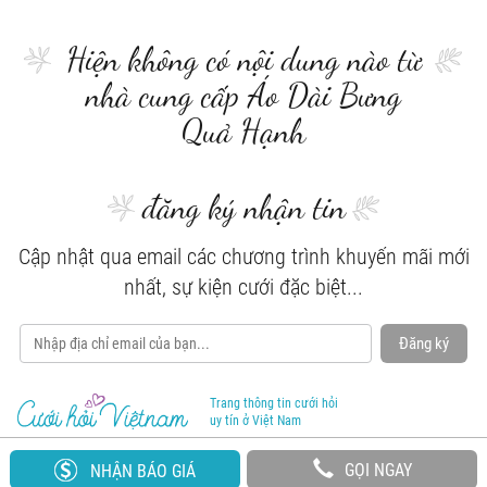
Hiện không có nội dung nào từ
nhà cung cấp Áo Dài Bưng
Quả Hạnh
đăng ký nhận tin
Cập nhật qua email các chương trình khuyến mãi mới
nhất, sự kiện cưới đặc biệt...
Đăng ký
Trang thông tin cưới hỏi
uy tín ở Việt Nam
GỌI NGAY
NHẬN BÁO GIÁ