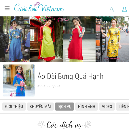
Áo Dài Bưng Quả Hạnh
aodaibungqua
GIỚI THIỆU
KHUYẾN MÃI
DỊCH VỤ
HÌNH ẢNH
VIDEO
LIÊN 
Các dịch vụ