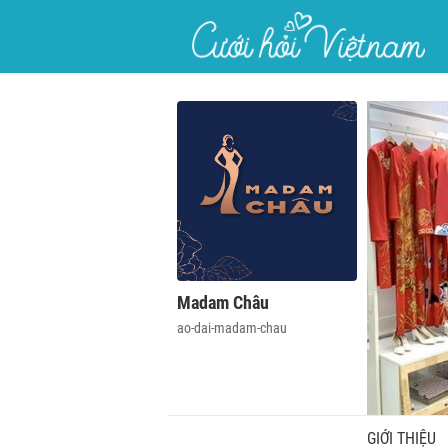
}
Madam Châu
ao-dai-madam-chau
GIỚI THIỆU