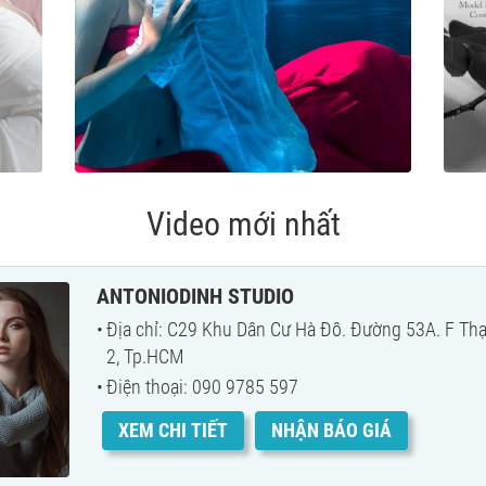
Video mới nhất
ANTONIODINH STUDIO
Địa chỉ: C29 Khu Dân Cư Hà Đô. Đường 53A. F Th
2, Tp.HCM
Điện thoại: 090 9785 597
XEM CHI TIẾT
NHẬN BÁO GIÁ