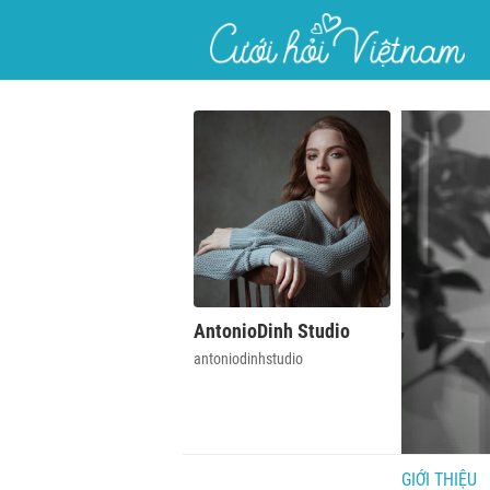
}
AntonioDinh Studio
antoniodinhstudio
GIỚI THIỆU