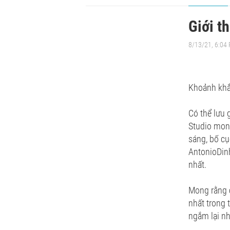
Giới t
8/13/21, 6:04
Khoảnh khắc
Có thể lưu 
Studio mon
sáng, bố cụ
AntonioDinh
nhất.
Mong rằng c
nhất trong 
ngắm lại n