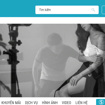
KHUYẾN MÃI
DỊCH VỤ
HÌNH ẢNH
VIDEO
LIÊN HỆ