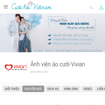
Ảnh viện áo cưới Vivian
anhvienvivian
GIỚI THIỆU
KHUYẾN MÃI
DỊCH VỤ
HÌNH ẢNH
VIDEO
LIÊN 