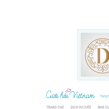
Trang t
TRANG CHỦ
DỊCH VỤ CƯỚI
NHÀ C