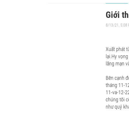
Giới t
8/13/21, 5:08
Xuất phát 
lại.Hy vọng
lãng mạn và
Bên cạnh đó
tháng 11-12
11-va-12-22
chúng tôi 
như quý kh