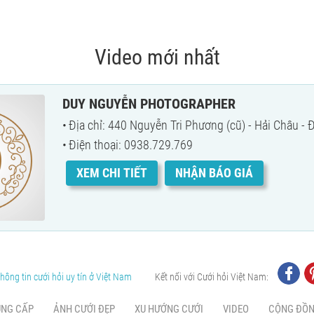
Video mới nhất
DUY NGUYỄN PHOTOGRAPHER
Địa chỉ: 440 Nguyễn Tri Phương (cũ) - Hải Châu -
Điện thoại: 0938.729.769
XEM CHI TIẾT
NHẬN BÁO GIÁ
hông tin cưới hỏi uy tín ở Việt Nam
Kết nối với Cưới hỏi Việt Nam:
UNG CẤP
ẢNH CƯỚI ĐẸP
XU HƯỚNG CƯỚI
VIDEO
CỘNG ĐỒ