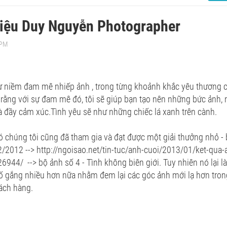
hiệu Duy Nguyễn Photographer
 PM
từ niềm đam mê nhiếp ảnh , trong từng khoảnh khắc yêu thương
 rằng với sự đam mê đó, tôi sẽ giúp bạn tạo nên những bức ảnh,
 đầy cảm xúc.Tình yêu sẽ như những chiếc lá xanh trên cành.
 chúng tôi cũng đã tham gia và đạt được một giải thưởng nhỏ - 
/2012 --> http://ngoisao.net/tin-tuc/anh-cuoi/2013/01/ket-qua-
6944/ --> bộ ảnh số 4 - Tình không biên giới. Tuy nhiên nó lại l
cố gắng nhiều hơn nữa nhằm đem lại các góc ảnh mới lạ hơn tro
ách hàng.