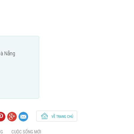
 Đà Nẵng
VỀ TRANG CHỦ
NG
CUỘC SỐNG MỚI