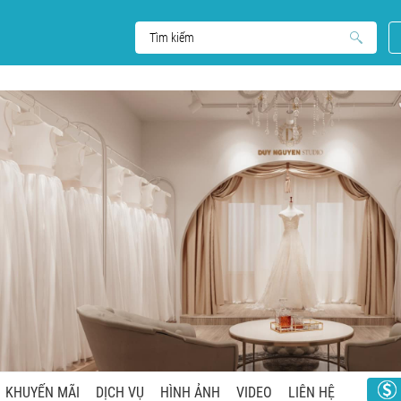
KHUYẾN MÃI
DỊCH VỤ
HÌNH ẢNH
VIDEO
LIÊN HỆ