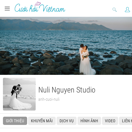
Nuli Nguyen Studio
anh-cuoi-nuli
GIỚI THIỆU
KHUYẾN MÃI
DỊCH VỤ
HÌNH ẢNH
VIDEO
LIÊN 