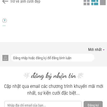
Trở về ảnh cưới đẹp
mã não thiên nhiên
mã não trắng cao cấp
mã não trắng nâu cao cấp
vòng tay mã não
Mới nhất
đăng ký nhận tin
Cập nhật qua email các chương trình khuyến mãi mới
nhất, sự kiện cưới đặc biệt...
Đăng ký