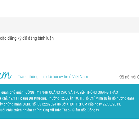
Trang thông tin cưới hỏi uy tín ở Việt Nam
Kết nối với 
 quan chủ quản: CÔNG TY TNHH QUẢNG CÁO VÀ TRUYỀN THÔNG QUANG THẢO
a chỉ: 49/11 Hoàng Dư Khương, Phường 12, Quận 10, TP. Hồ Chí Minh (
Bản đồ hướng dẫn
)
ấy chứng nhận ĐKKD số: 0312209624 do Sở KHĐT TP.HCM cấp ngày 29/03/2013.
ười chịu trách nhiệm chính: Ông Vũ Đức Thảo - Giám đốc Công ty.