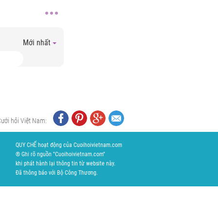
Mới nhất
Cưới hỏi Việt Nam:
QUY CHẾ hoạt động của Cuoihoivietnam.com
® Ghi rõ nguồn "Cuoihoivietnam.com"
khi phát hành lại thông tin từ website này.
Đã thông báo với Bộ Công Thương.