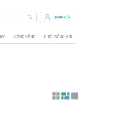
THÀNH VIÊN
DEO
CỘNG ĐỒNG
CUỘC SỐNG MỚI