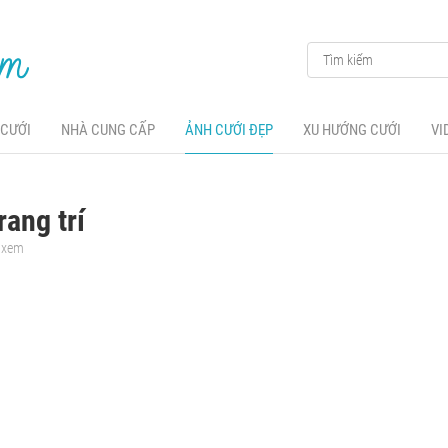
 CƯỚI
NHÀ CUNG CẤP
ẢNH CƯỚI ĐẸP
XU HƯỚNG CƯỚI
VI
rang trí
t xem