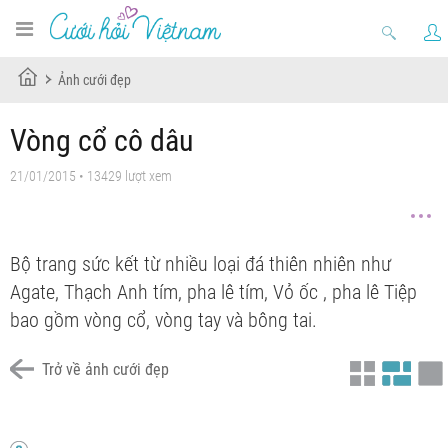
Ảnh cưới đẹp
Vòng cổ cô dâu
21/01/2015 • 13429 lượt xem
Bộ trang sức kết từ nhiều loại đá thiên nhiên như
Agate, Thạch Anh tím, pha lê tím, Vỏ ốc , pha lê Tiệp
bao gồm vòng cổ, vòng tay và bông tai.
Trở về ảnh cưới đẹp
Bộ trang sức đá thiên nhiên Jidini- SB0006PK06
Chưa có tiêu đềBộ trang sức đá thiên nhiên Jidini- SB0008VI01
Bộ trang sức đá thiên nhiên Jidini- SB0009BW06
Bông tai xà cừ Jidini- ER0001BW06.
Bông tai handmade Jidini- ER0009YL03
Bông tai handmade Jidini- ER0009RE01
Bông tai handmade Jidini- ER0009BW05
Bông tai handmade Jidini- ER0009VI02
Bông tai handmade Jidini- ER0009BL03
Bông tai handmade Jidini- ER0008RE01
Bông tai handmade Jidini- ER0008BW02
Bông tai handmade Jidini- ER0006PK06
Bông tai handmade Jidini- ER0005VI02
Bông tai handmade Jidini- ER0005RE01
Bông tai handmade Jidini- ER0003BW02.
Bông tai handmade Jidini- ER0002BW01.