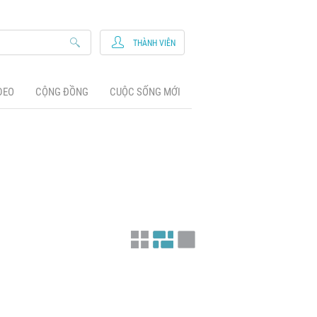
THÀNH VIÊN
DEO
CỘNG ĐỒNG
CUỘC SỐNG MỚI