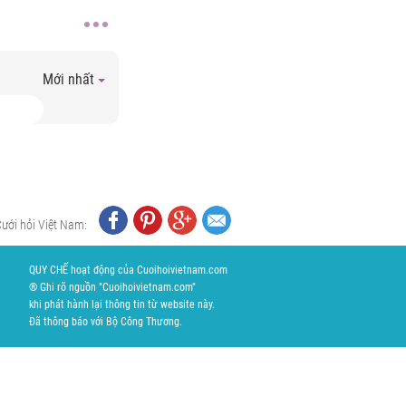
Mới nhất
Cưới hỏi Việt Nam:
QUY CHẾ hoạt động của Cuoihoivietnam.com
® Ghi rõ nguồn "Cuoihoivietnam.com"
khi phát hành lại thông tin từ website này.
Đã thông báo với Bộ Công Thương.