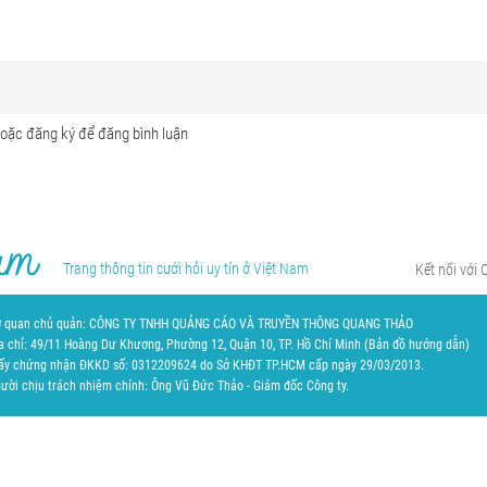
Trang thông tin cưới hỏi uy tín ở Việt Nam
Kết nối với 
 quan chủ quản: CÔNG TY TNHH QUẢNG CÁO VÀ TRUYỀN THÔNG QUANG THẢO
a chỉ: 49/11 Hoàng Dư Khương, Phường 12, Quận 10, TP. Hồ Chí Minh (
Bản đồ hướng dẫn
)
ấy chứng nhận ĐKKD số: 0312209624 do Sở KHĐT TP.HCM cấp ngày 29/03/2013.
ười chịu trách nhiệm chính: Ông Vũ Đức Thảo - Giám đốc Công ty.