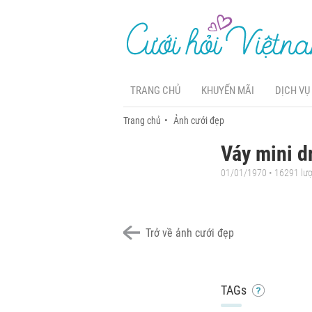
TRANG CHỦ
KHUYẾN MÃI
DỊCH VỤ
Trang chủ
Ảnh cưới đẹp
Váy mini d
01/01/1970 • 16291 lư
Trở về ảnh cưới đẹp
TAGs