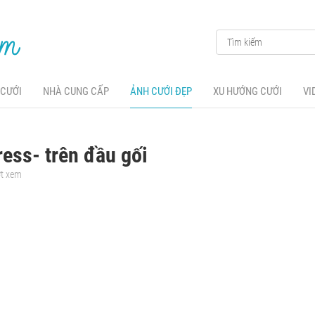
 CƯỚI
NHÀ CUNG CẤP
ẢNH CƯỚI ĐẸP
XU HƯỚNG CƯỚI
VI
ress- trên đầu gối
ợt xem